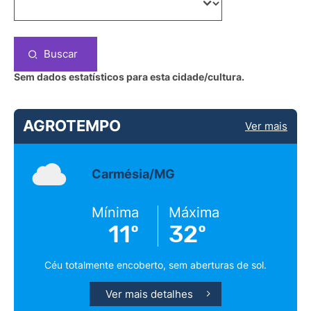
Buscar
Sem dados estatísticos para esta cidade/cultura.
AGROTEMPO
Ver mais
Carmésia/MG
Mínima
Máxima
11º
32º
Céu totalmente encoberto, sem aberturas de sol.
Ver mais detalhes