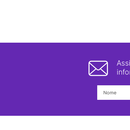
Ass
inf