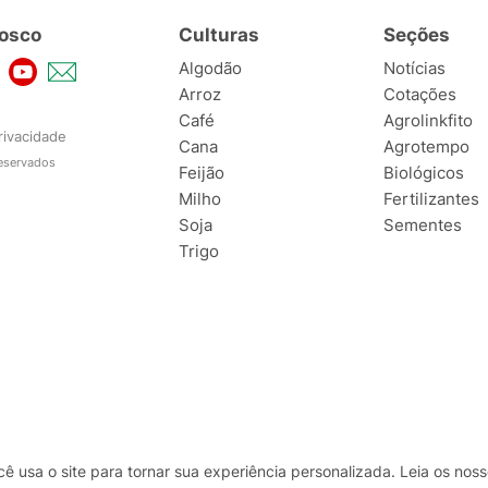
osco
Culturas
Seções
Algodão
Notícias
Arroz
Cotações
Café
Agrolinkfito
rivacidade
Cana
Agrotempo
reservados
Feijão
Biológicos
Milho
Fertilizantes
Soja
Sementes
Trigo
usa o site para tornar sua experiência personalizada. Leia os no