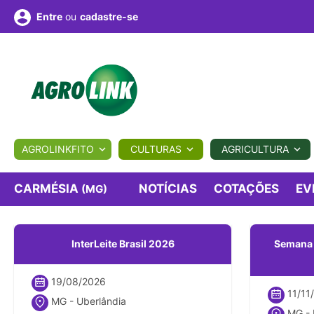
ou
cadastre-se
Entre
ULTURA
AGROLINKFITO
CULTURAS
AGRICULTURA
BIOLÓGICOS
COTAÇÕES
NOTÍCIAS
AGROTE
CARMÉSIA
NOTÍCIAS
COTAÇÕES
EV
(MG)
Fotos
os
Conversor
Colunistas
Eventos
e
InterLeite Brasil 2026
Semana I
Vídeos
19/08/2026
11/11
MG - Uberlândia
MG - 