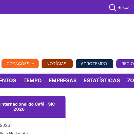
Buscar
PECUÁR
COTAÇÕES
NOTÍCIAS
AGROTEMPO
REGI
MPO
REGIONAL
COMERCIAL
AGROVIAGENS
ENTOS
TEMPO
EMPRESAS
ESTATÍSTICAS
Z
nternacional do Café - SIC
2026
/2026
Belo Horizonte