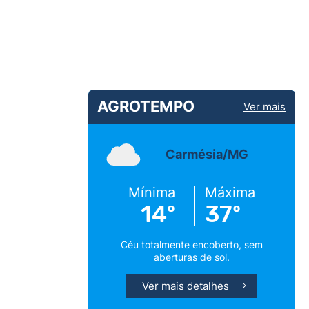
AGROTEMPO
Ver mais
Carmésia/MG
Mínima
Máxima
14º
37º
Céu totalmente encoberto, sem
aberturas de sol.
Ver mais detalhes