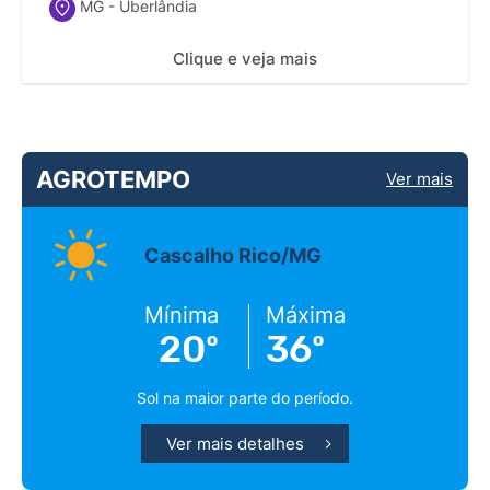
MG - Uberlândia
Clique e veja mais
AGROTEMPO
Ver mais
Cascalho Rico/MG
Mínima
Máxima
20º
36º
Sol na maior parte do período.
Ver mais detalhes