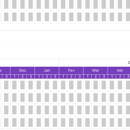
2
v
Dez
Jan
Fev
Mar
Abr
3
1
2
3
1
2
3
1
2
3
1
2
3
1
2
3