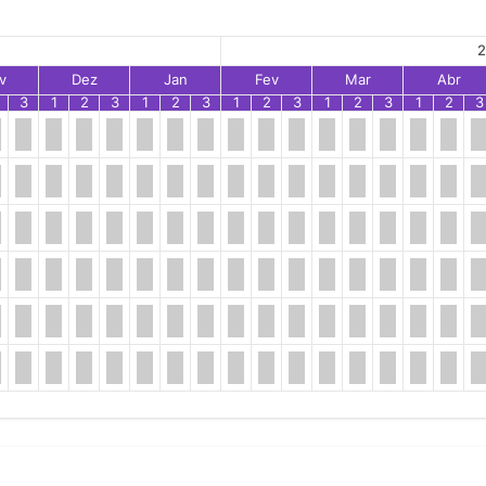
2
v
Dez
Jan
Fev
Mar
Abr
3
1
2
3
1
2
3
1
2
3
1
2
3
1
2
3