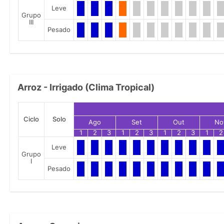
Leve
Grupo
III
Pesado
Arroz - Irrigado (Clima Tropical)
Ciclo
Solo
Ago
Set
Out
No
1
2
3
1
2
3
1
2
3
1
2
Leve
Grupo
I
Pesado