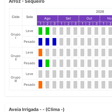
Arroz - Sequeiro
2026
Ciclo
Solo
Ago
Set
Out
No
1
2
3
1
2
3
1
2
3
1
2
Leve
Grupo
I
Pesado
Leve
Grupo
II
Pesado
Leve
Grupo
III
Pesado
Aveia Irrigada - - (Clima -)