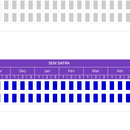
SEM SAFRA
v
Dez
Jan
Fev
Mar
Abr
3
1
2
3
1
2
3
1
2
3
1
2
3
1
2
3