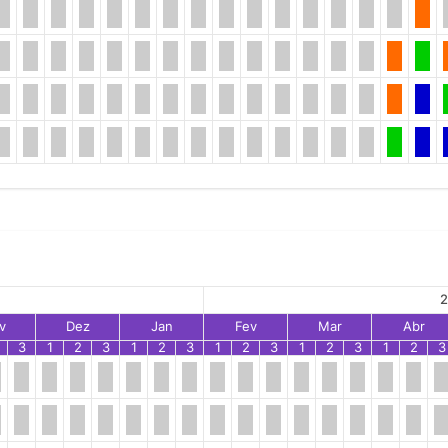
2
v
Dez
Jan
Fev
Mar
Abr
3
1
2
3
1
2
3
1
2
3
1
2
3
1
2
3