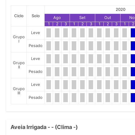
2020
Ciclo
Solo
Ago
Set
Out
No
1
2
3
1
2
3
1
2
3
1
2
Leve
Grupo
I
Pesado
Leve
Grupo
II
Pesado
Leve
Grupo
III
Pesado
Aveia Irrigada - - (Clima -)