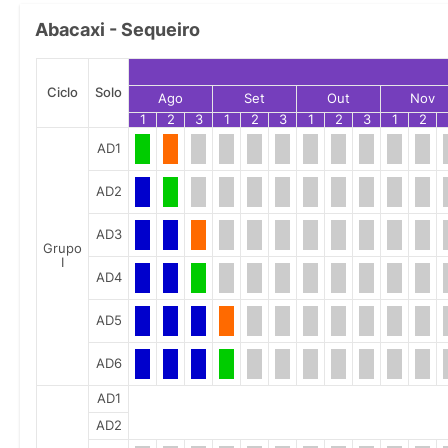
Abacaxi - Sequeiro
Ciclo
Solo
Ago
Set
Out
Nov
1
2
3
1
2
3
1
2
3
1
2
AD1
AD2
AD3
Grupo
I
AD4
AD5
AD6
AD1
AD2