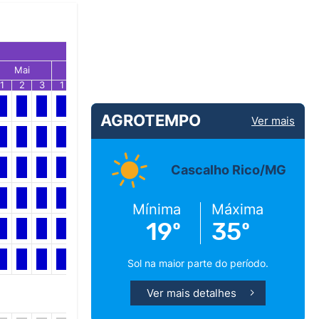
Mai
Jun
Jul
1
2
3
1
2
3
1
2
3
AGROTEMPO
Ver mais
Cascalho Rico/MG
Mínima
Máxima
19º
35º
Sol na maior parte do período.
Ver mais detalhes