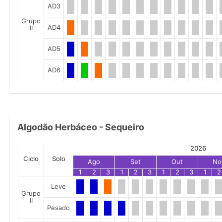
AD3
Grupo
AD4
II
AD5
AD6
Algodão Herbáceo - Sequeiro
2026
Ciclo
Solo
Ago
Set
Out
No
1
2
3
1
2
3
1
2
3
1
2
Leve
Grupo
II
Pesado