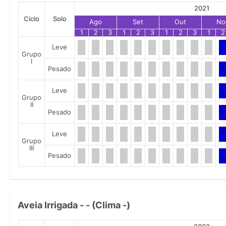
2021
Ciclo
Solo
Ago
Set
Out
No
1
2
3
1
2
3
1
2
3
1
2
Leve
Grupo
I
Pesado
Leve
Grupo
II
Pesado
Leve
Grupo
III
Pesado
Aveia Irrigada - - (Clima -)