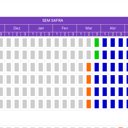
SEM SAFRA
Dez
Jan
Fev
Mar
Abr
3
1
2
3
1
2
3
1
2
3
1
2
3
1
2
3