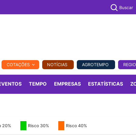
Buscar
PECUÁR
COTAÇÕES
NOTÍCIAS
AGROTEMPO
REGI
MPO
REGIONAL
COMERCIAL
AGROVIAGENS
EVENTOS
TEMPO
EMPRESAS
ESTATÍSTICAS
Z
o 20%
Risco 30%
Risco 40%