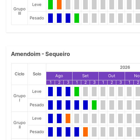
Leve
Grupo
III
Pesado
Amendoim - Sequeiro
2026
Ciclo
Solo
Ago
Set
Out
No
1
2
3
1
2
3
1
2
3
1
2
Leve
Grupo
I
Pesado
Leve
Grupo
II
Pesado