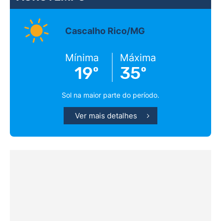
Cascalho Rico/MG
Mínima
Máxima
19º
35º
Sol na maior parte do período.
Ver mais detalhes