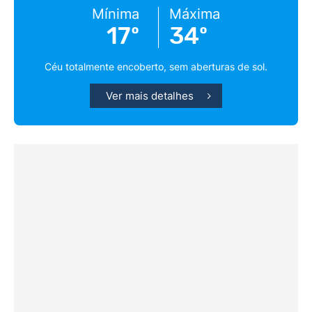
Mínima
Máxima
17º
34º
Céu totalmente encoberto, sem aberturas de sol.
Ver mais detalhes