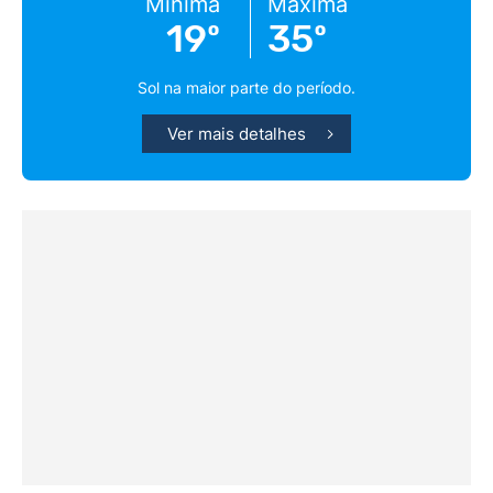
Mínima
Máxima
19º
35º
Sol na maior parte do período.
Ver mais detalhes