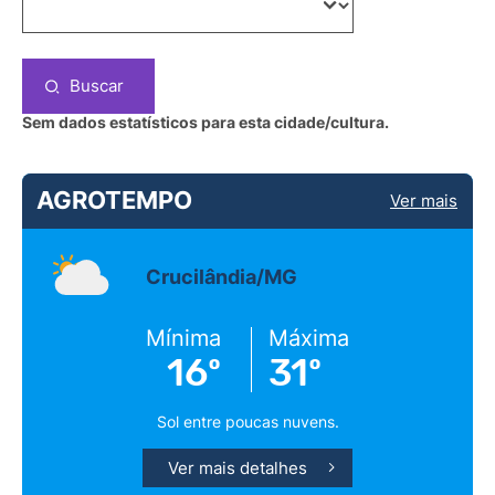
Buscar
Sem dados estatísticos para esta cidade/cultura.
AGROTEMPO
Ver mais
Crucilândia/MG
Mínima
Máxima
16º
31º
Sol entre poucas nuvens.
Ver mais detalhes