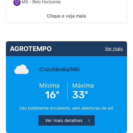
MG - Belo Horizonte
Clique e veja mais
AGROTEMPO
Ver mais
Crucilândia/MG
Mínima
Máxima
16º
33º
Céu totalmente encoberto, sem aberturas de sol.
Ver mais detalhes