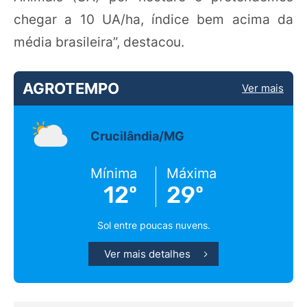
chegar a 10 UA/ha, índice bem acima da
média brasileira”, destacou.
AGROTEMPO
Ver mais
Crucilândia/MG
Mínima
Máxima
12º
29º
Sol entre poucas nuvens.
Ver mais detalhes