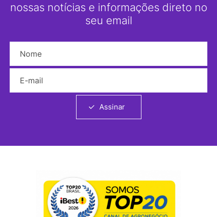
nossas notícias e informações direto no
seu email
Nome
E-mail
Assinar