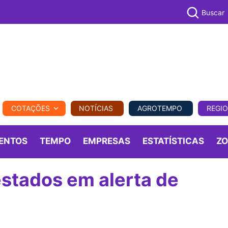
Buscar
PECUÁR
COTAÇÕES
NOTÍCIAS
AGROTEMPO
REGI
MPO
REGIONAL
COMERCIAL
AGROVIAGENS
ENTOS
TEMPO
EMPRESAS
ESTATÍSTICAS
Z
stados em alerta de