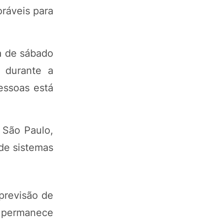
oráveis para
a de sábado
 durante a
essoas está
 São Paulo,
de sistemas
previsão de
o permanece