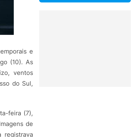
temporais e
go (10). As
izo, ventos
sso do Sul,
-feira (7),
 Imagens de
 registrava