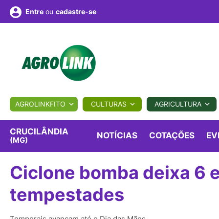
ou
cadastre-se
Entre
ULTURA
AGROLINKFITO
CULTURAS
AGRICULTURA
BIOLÓGICOS
COTAÇÕES
NOTÍCIAS
AGROTE
CRUCILÂNDIA
NOTÍCIAS
COTAÇÕES
EV
(MG)
Fotos
os
Conversor
Colunistas
Eventos
e
Ciclone bomba deixa 6 e
Vídeos
tempestades
Temporais avançam até o Dia das Mães