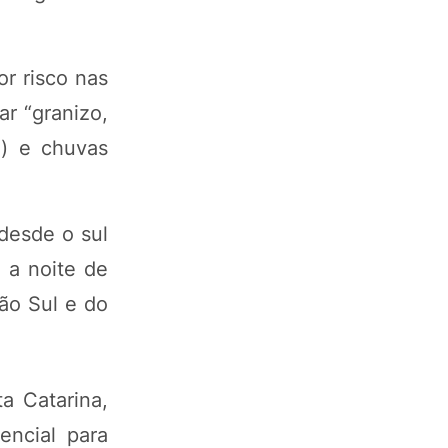
r risco nas
r “granizo,
o) e chuvas
 desde o sul
 a noite de
ão Sul e do
a Catarina,
encial para