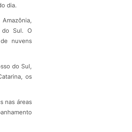
o dia.
a Amazônia,
a do Sul. O
 de nuvens
sso do Sul,
atarina, os
s nas áreas
mpanhamento