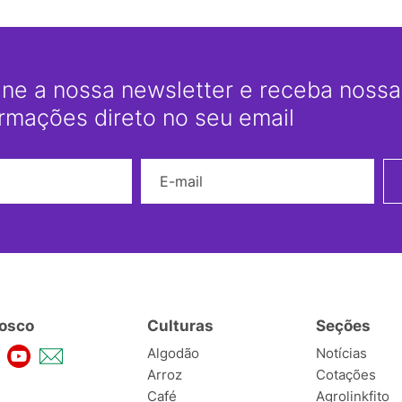
ine a nossa newsletter e receba nossas
ormações direto no seu email
Nome
E-mail
osco
Culturas
Seções
Algodão
Notícias
Arroz
Cotações
Café
Agrolinkfito