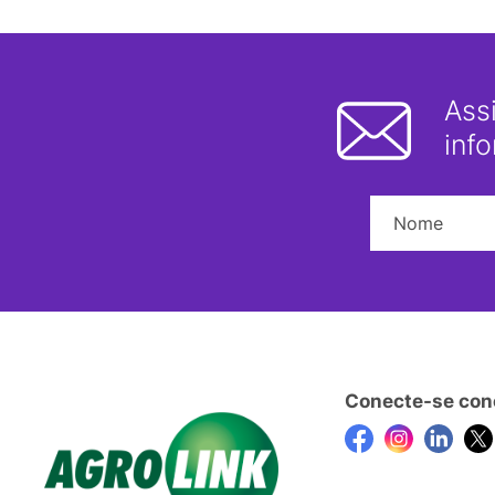
Ass
inf
Conecte-se con