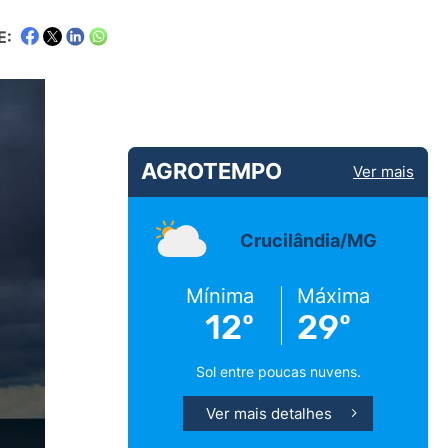
E:
AGROTEMPO
Ver mais
Crucilândia/MG
Mínima
Máxima
12º
29º
Sol entre poucas nuvens.
Ver mais detalhes