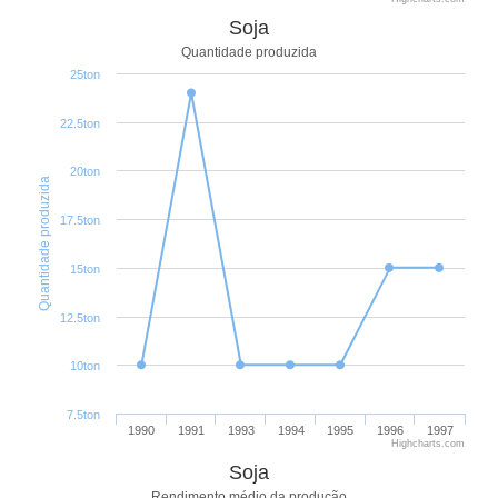
Soja
Quantidade produzida
25ton
22.5ton
20ton
Quantidade produzida
17.5ton
15ton
12.5ton
10ton
7.5ton
1990
1991
1993
1994
1995
1996
1997
Highcharts.com
Soja
Rendimento médio da produção