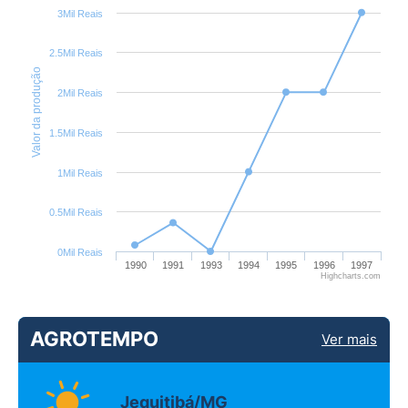
3Mil Reais
2.5Mil Reais
Valor da produção
2Mil Reais
1.5Mil Reais
1Mil Reais
0.5Mil Reais
0Mil Reais
1990
1991
1993
1994
1995
1996
1997
Highcharts.com
AGROTEMPO
Ver mais
Jequitibá/MG