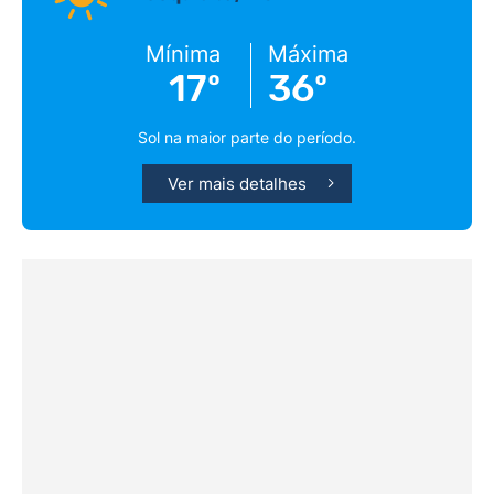
Mínima
Máxima
17º
36º
Sol na maior parte do período.
Ver mais detalhes