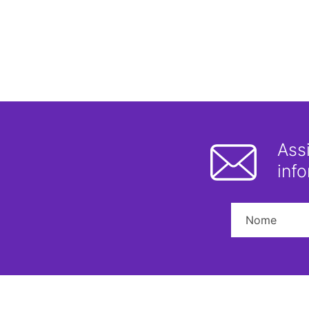
Ass
inf