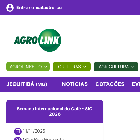
ou
cadastre-se
Entre
ULTURA
AGROLINKFITO
CULTURAS
AGRICULTURA
BIOLÓGICOS
COTAÇÕES
NOTÍCIAS
AGROTE
JEQUITIBÁ
NOTÍCIAS
COTAÇÕES
EV
(MG)
Fotos
os
Conversor
Colunistas
Eventos
e
Semana Internacional do Café - SIC
Vídeos
2026
11/11/2026
MG - Belo Horizonte