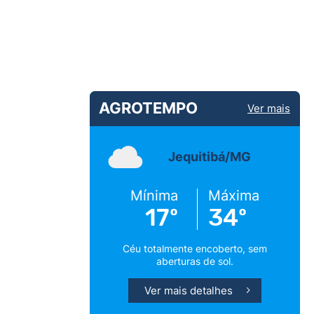
AGROTEMPO
Ver mais
Jequitibá/MG
Mínima
Máxima
17º
34º
Céu totalmente encoberto, sem
aberturas de sol.
Ver mais detalhes