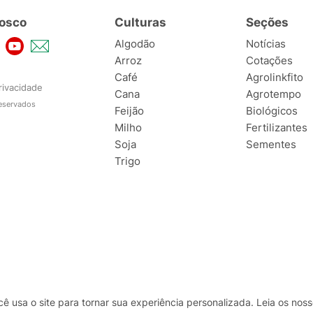
osco
Culturas
Seções
Algodão
Notícias
Arroz
Cotações
Café
Agrolinkfito
rivacidade
Cana
Agrotempo
reservados
Feijão
Biológicos
Milho
Fertilizantes
Soja
Sementes
Trigo
usa o site para tornar sua experiência personalizada. Leia os no