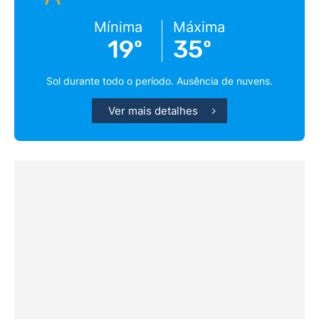
Mínima
Máxima
19º
35º
Sol durante todo o período. Ausência de nuvens.
Ver mais detalhes