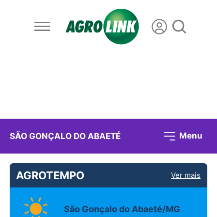
Menu
SÃO GONÇALO DO ABAETÉ
AGROTEMPO
Ver mais
São Gonçalo do Abaeté/MG