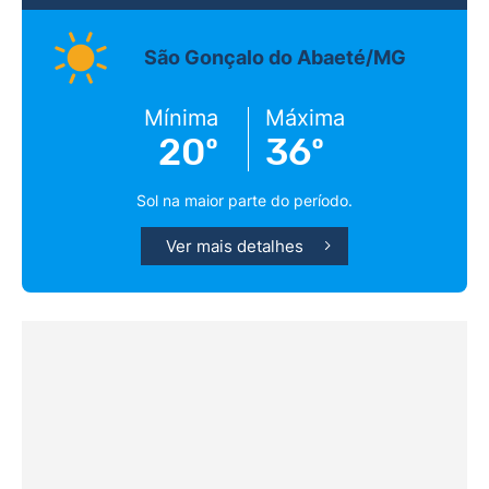
São Gonçalo do Abaeté/MG
Mínima
Máxima
20º
36º
Sol na maior parte do período.
Ver mais detalhes