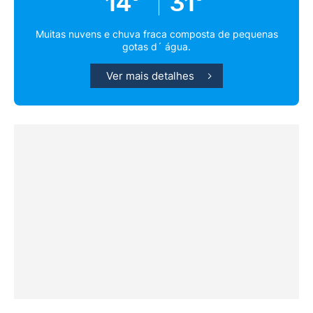
14º
31º
Muitas nuvens e chuva fraca composta de pequenas
gotas d´ água.
Ver mais detalhes