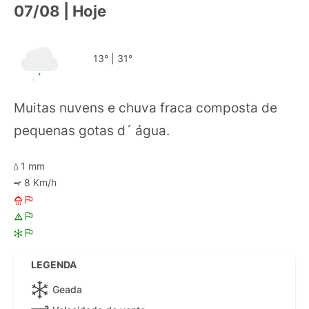
07/08 | Hoje
13°
|
31°
Muitas nuvens e chuva fraca composta de
pequenas gotas d´ água.
1 mm
8 Km/h
LEGENDA
Geada