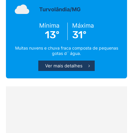
Turvolândia/MG
Mínima
Máxima
13º
31º
Muitas nuvens e chuva fraca composta de pequenas
gotas d´ água.
Ver mais detalhes