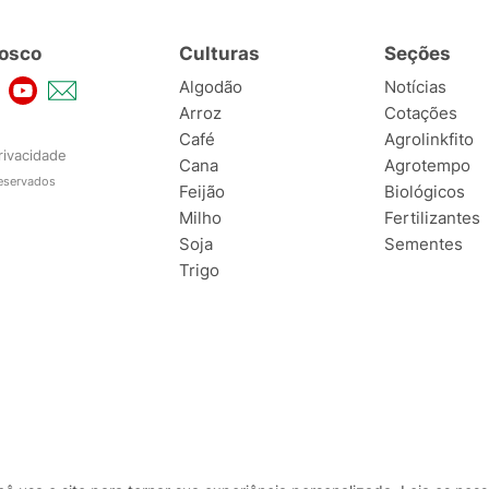
osco
Culturas
Seções
Algodão
Notícias
Arroz
Cotações
Café
Agrolinkfito
rivacidade
Cana
Agrotempo
reservados
Feijão
Biológicos
Milho
Fertilizantes
Soja
Sementes
Trigo