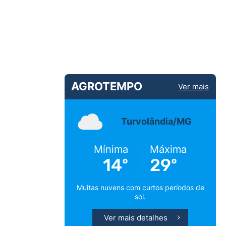
AGROTEMPO
Ver mais
Turvolândia/MG
Mínima
Máxima
14º
29º
Muitas nuvens com curtos períodos de
sol.
Ver mais detalhes