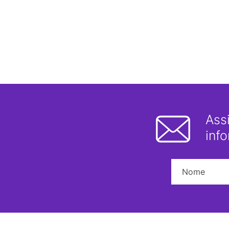
Ass
inf