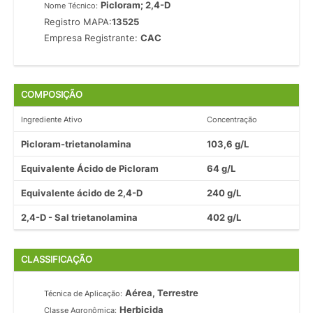
Picloram; 2,4-D
Nome Técnico:
Registro MAPA:
13525
Empresa Registrante:
CAC
COMPOSIÇÃO
Ingrediente Ativo
Concentração
Picloram-trietanolamina
103,6 g/L
Equivalente Ácido de Picloram
64 g/L
Equivalente ácido de 2,4-D
240 g/L
2,4-D - Sal trietanolamina
402 g/L
CLASSIFICAÇÃO
Aérea, Terrestre
Técnica de Aplicação:
Herbicida
Classe Agronômica: