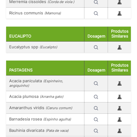
Merremia cissoides
(Corda de viola )
Ricinus communis
(Mamona)
Produtos
EUCALIPTO
Dosagem
Similares
Eucalyptus spp
(Eucalipto)
Produtos
PASTAGENS
Dosagem
Similares
Acacia paniculata
(Espinheiro,
angiquinho)
Acacia plumosa
(Arranha gato)
Amaranthus viridis
(Caruru comum)
Barnadesia rosea
(Espinho agulha)
Bauhinia divaricata
(Pata de vaca)