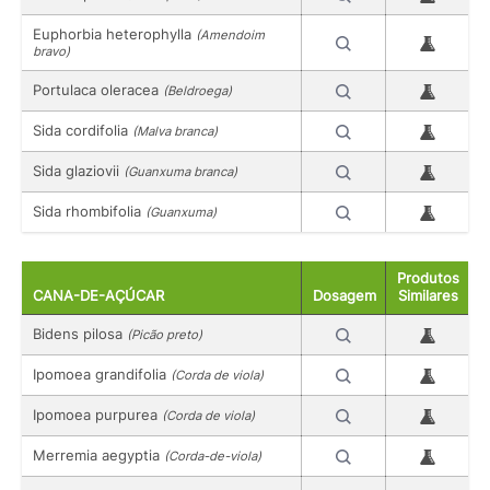
Euphorbia heterophylla
(Amendoim
bravo)
Portulaca oleracea
(Beldroega)
Sida cordifolia
(Malva branca)
Sida glaziovii
(Guanxuma branca)
Sida rhombifolia
(Guanxuma)
Produtos
CANA-DE-AÇÚCAR
Dosagem
Similares
Bidens pilosa
(Picão preto)
Ipomoea grandifolia
(Corda de viola)
Ipomoea purpurea
(Corda de viola)
Merremia aegyptia
(Corda-de-viola)