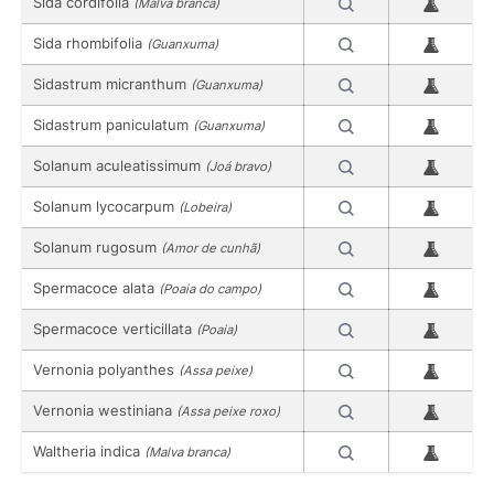
Sida cordifolia
(Malva branca)
Sida rhombifolia
(Guanxuma)
Sidastrum micranthum
(Guanxuma)
Sidastrum paniculatum
(Guanxuma)
Solanum aculeatissimum
(Joá bravo)
Solanum lycocarpum
(Lobeira)
Solanum rugosum
(Amor de cunhã)
Spermacoce alata
(Poaia do campo)
Spermacoce verticillata
(Poaia)
Vernonia polyanthes
(Assa peixe)
Vernonia westiniana
(Assa peixe roxo)
Waltheria indica
(Malva branca)