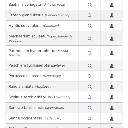
Bauhinia variegata
(Unha de vaca)
Croton glandulosus
(Gervão branco)
Hyptis suaveolens
(Cheirosa)
Machaerium aculeatum
(Jacarandá de
espinho)
Parthenium hysterophorus
(Losna
branca)
Peschiera fuchsiaefolia
(Leiteiro)
Portulaca oleracea
(Beldroega)
Randia armata
(Angélica )
Schinus terebinthifolius
(Aroeirinha)
Senecio brasiliensis
(Maria Mole)
Senna occidentalis
(Fedegoso)