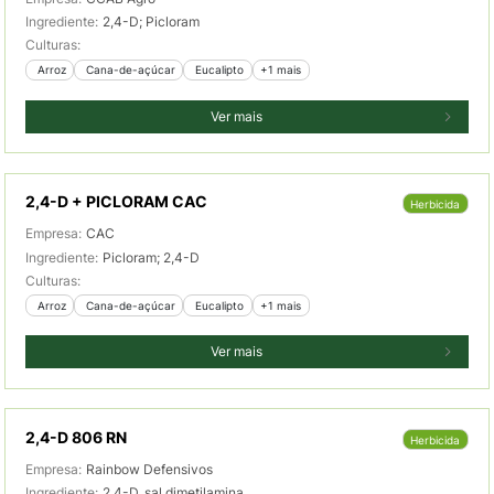
Ingrediente:
2,4-D; Picloram
Culturas:
 Arroz
 Cana-de-açúcar
 Eucalipto
+1 mais
Ver mais
2,4-D + PICLORAM CAC
Herbicida
Empresa:
CAC
Ingrediente:
Picloram; 2,4-D
Culturas:
 Arroz
 Cana-de-açúcar
 Eucalipto
+1 mais
Ver mais
2,4-D 806 RN
Herbicida
Empresa:
Rainbow Defensivos
Ingrediente:
2,4-D, sal dimetilamina