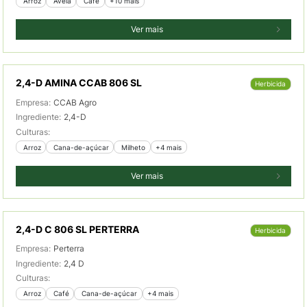
 Arroz
 Aveia
 Café
+10 mais
Ver mais
2,4-D AMINA CCAB 806 SL
Herbicida
Empresa:
CCAB Agro
Ingrediente:
2,4-D
Culturas:
 Arroz
 Cana-de-açúcar
 Milheto
+4 mais
Ver mais
2,4-D C 806 SL PERTERRA
Herbicida
Empresa:
Perterra
Ingrediente:
2,4 D
Culturas:
 Arroz
 Café
 Cana-de-açúcar
+4 mais