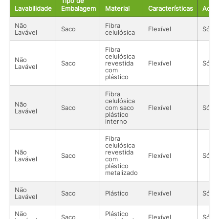
Tipo de
Lavabilidade
Embalagem
Material
Características
Acon
Não
Fibra
Saco
Flexível
Sólid
Lavável
celulósica
Fibra
celulósica
Não
Saco
revestida
Flexível
Sólid
Lavável
com
plástico
Fibra
celulósica
Não
Saco
com saco
Flexível
Sólid
Lavável
plástico
interno
Fibra
celulósica
Não
revestida
Saco
Flexível
Sólid
Lavável
com
plástico
metalizado
Não
Saco
Plástico
Flexível
Sólid
Lavável
Não
Plástico
Saco
Flexível
Sólid