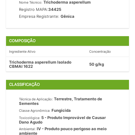
Trichoderma asperellum
Nome Técnico:
Registro MAPA:
34425
Empresa Registrante:
Gênica
COMPOSIÇÃO
Ingrediente Ativo
Concentração
Trichoderma asperellum Isolado
50 g/kg
CBMAI 1622
CLASSIFICAÇÃO
Terrestre, Tratamento de
Técnica de Aplicação:
Sementes
Fungicida
Classe Agronômica:
5 - Produto Improvável de Causar
Toxicológica:
Dano Agudo
IV - Produto pouco perigoso ao meio
Ambiental:
ambiente