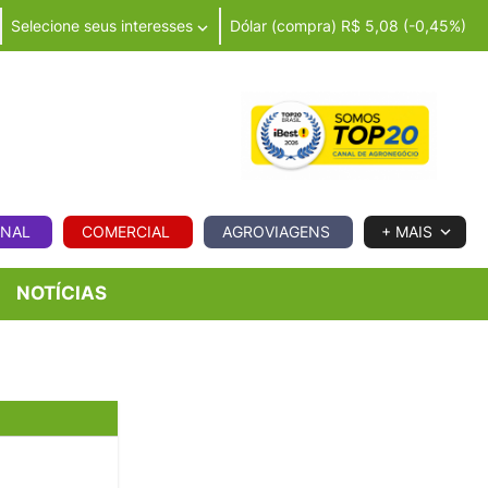
Selecione seus interesses
Dólar (compra) R$ 5,08 (-0,45%)
IA
ONAL
COMERCIAL
AGROVIAGENS
+ MAIS
NOTÍCIAS