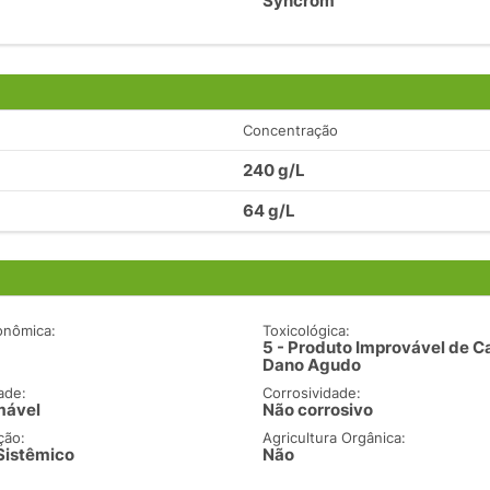
Syncrom
Concentração
240 g/L
64 g/L
onômica:
Toxicológica:
5 - Produto Improvável de C
Dano Agudo
ade:
Corrosividade:
mável
Não corrosivo
ção:
Agricultura Orgânica:
 Sistêmico
Não