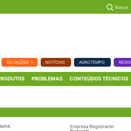
Buscar
PECUÁR
COTAÇÕES
NOTÍCIAS
AGROTEMPO
REGI
MPO
REGIONAL
COMERCIAL
AGROVIAGENS
PRODUTOS
PROBLEMAS
CONTEÚDOS TÉCNICOS
MAPA:
Empresa Registrante: