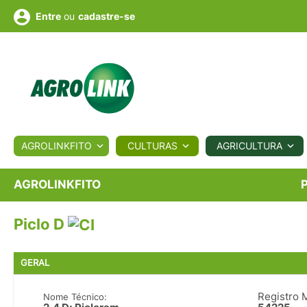
ou
cadastre-se
Entre
ULTURA
AGROLINKFITO
CULTURAS
AGRICULTURA
BIOLÓGICOS
COTAÇÕES
NOTÍCIAS
AGROTE
AGROLINKFITO
Piclo D
Fotos
os
Conversor
Colunistas
Eventos
e
Vídeos
GERAL
Registro 
Nome Técnico: