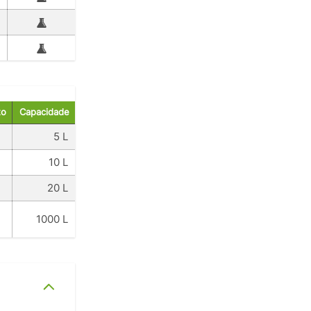
to
Capacidade
5 L
10 L
20 L
1000 L