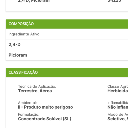
2,4 D; Picloram
54225
COMPOSIÇÃO
Ingrediente Ativo
2,4-D
Picloram
CLASSIFICAÇÃO
Técnica de Aplicação:
Classe Agr
Terrestre, Aérea
Herbicida
Ambiental:
Inflamabilid
II - Produto muito perigoso
Não infla
Formulação:
Modo de A
Concentrado Solúvel (SL)
Seletivo,