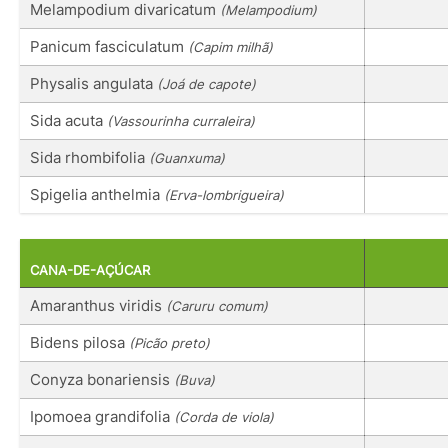
Melampodium divaricatum
(Melampodium)
Panicum fasciculatum
(Capim milhã)
Physalis angulata
(Joá de capote)
Sida acuta
(Vassourinha curraleira)
Sida rhombifolia
(Guanxuma)
Spigelia anthelmia
(Erva-lombrigueira)
CANA-DE-AÇÚCAR
Amaranthus viridis
(Caruru comum)
Bidens pilosa
(Picão preto)
Conyza bonariensis
(Buva)
Ipomoea grandifolia
(Corda de viola)