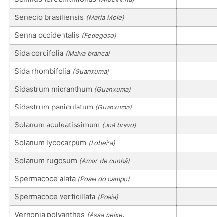
Senecio brasiliensis
(Maria Mole)
Senna occidentalis
(Fedegoso)
Sida cordifolia
(Malva branca)
Sida rhombifolia
(Guanxuma)
Sidastrum micranthum
(Guanxuma)
Sidastrum paniculatum
(Guanxuma)
Solanum aculeatissimum
(Joá bravo)
Solanum lycocarpum
(Lobeira)
Solanum rugosum
(Amor de cunhã)
Spermacoce alata
(Poaia do campo)
Spermacoce verticillata
(Poaia)
Vernonia polyanthes
(Assa peixe)