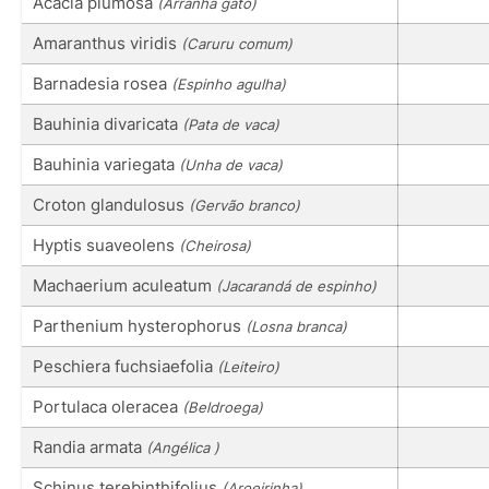
Acacia plumosa
(Arranha gato)
Amaranthus viridis
(Caruru comum)
Barnadesia rosea
(Espinho agulha)
Bauhinia divaricata
(Pata de vaca)
Bauhinia variegata
(Unha de vaca)
Croton glandulosus
(Gervão branco)
Hyptis suaveolens
(Cheirosa)
Machaerium aculeatum
(Jacarandá de espinho)
Parthenium hysterophorus
(Losna branca)
Peschiera fuchsiaefolia
(Leiteiro)
Portulaca oleracea
(Beldroega)
Randia armata
(Angélica )
Schinus terebinthifolius
(Aroeirinha)