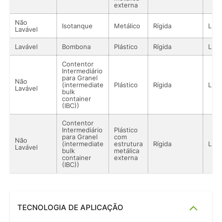
externa
Não
Isotanque
Metálico
Rígida
Líqu
Lavável
Lavável
Bombona
Plástico
Rígida
Líqu
Contentor
Intermediário
para Granel
Não
(intermediate
Plástico
Rígida
Líqu
Lavável
bulk
container
(IBC))
Contentor
Intermediário
Plástico
para Granel
com
Não
(intermediate
estrutura
Rígida
Líqu
Lavável
bulk
metálica
container
externa
(IBC))
TECNOLOGIA DE APLICAÇÃO