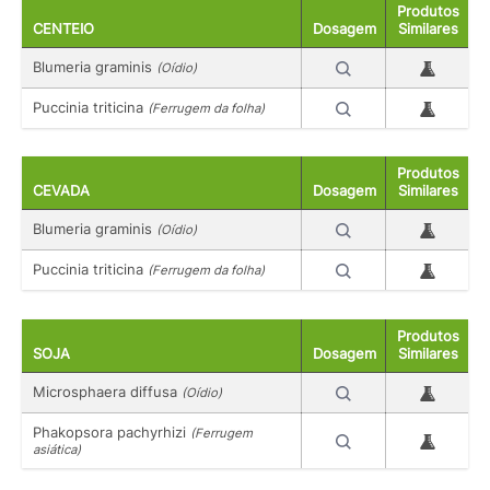
Produtos
CENTEIO
Dosagem
Similares
Blumeria graminis
(Oídio)
Puccinia triticina
(Ferrugem da folha)
Produtos
CEVADA
Dosagem
Similares
Blumeria graminis
(Oídio)
Puccinia triticina
(Ferrugem da folha)
Produtos
SOJA
Dosagem
Similares
Microsphaera diffusa
(Oídio)
Phakopsora pachyrhizi
(Ferrugem
asiática)