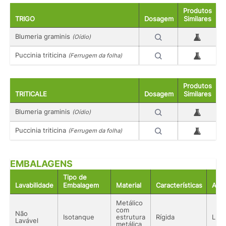
Produtos
TRIGO
Dosagem
Similares
Blumeria graminis
(Oídio)
Puccinia triticina
(Ferrugem da folha)
Produtos
TRITICALE
Dosagem
Similares
Blumeria graminis
(Oídio)
Puccinia triticina
(Ferrugem da folha)
EMBALAGENS
Tipo de
Lavabilidade
Embalagem
Material
Características
Aco
Metálico
com
Não
Isotanque
estrutura
Rígida
Líqu
Lavável
metálica