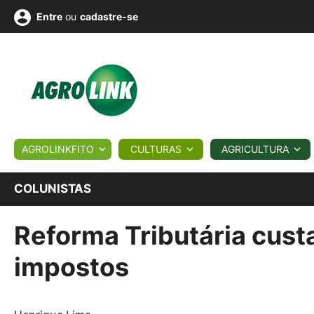
ou
cadastre-se
Entre
ULTURA
AGROLINKFITO
CULTURAS
AGRICULTURA
BIOLÓGICOS
COTAÇÕES
NOTÍCIAS
AGROTE
COLUNISTAS
Reforma Tributária cust
Fotos
os
Conversor
Colunistas
Eventos
e
Vídeos
impostos