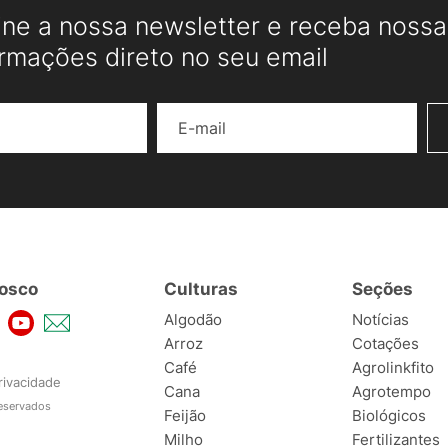
ine a nossa newsletter e receba nossas
ormações direto no seu email
Nome
E-mail
osco
Culturas
Seções
Algodão
Notícias
Arroz
Cotações
Café
Agrolinkfito
rivacidade
Cana
Agrotempo
reservados
Feijão
Biológicos
Milho
Fertilizantes