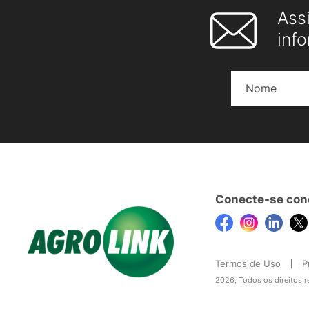
Ass
inf
Conecte-se con
Termos de Uso
P
2026, Todos os direitos 