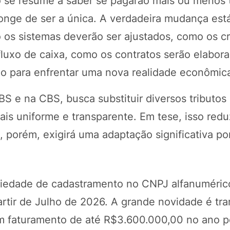
 se resume a saber se pagarão mais ou menos t
onge de ser a única. A verdadeira mudança est
os sistemas deverão ser ajustados, como os cr
 fluxo de caixa, como os contratos serão elabor
do para enfrentar uma nova realidade econômic
S e na CBS, busca substituir diversos tributos 
s uniforme e transparente. Em tese, isso redu
a, porém, exigirá uma adaptação significativa po
riedade de cadastramento no CNPJ alfanuméric
partir de Julho de 2026. A grande novidade é tr
om faturamento de até R$3.600.000,00 no ano p