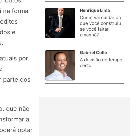
ributos.
á na forma
Henrique Lima
Quem vai cuidar do
éditos
3.
que você construiu
se você faltar
ados e
amanhã?
a.
Gabriel Colle
atuais por
A decisão no tempo
4.
certo
z
r parte dos
o, que não
ansformar a
oderá optar