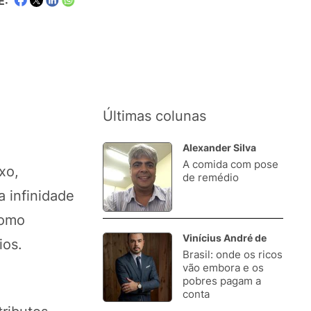
E:
Últimas colunas
Alexander Silva
A comida com pose
1.
xo,
de remédio
a infinidade
como
Vinícius André de
ios.
Brasil: onde os ricos
2.
vão embora e os
pobres pagam a
conta