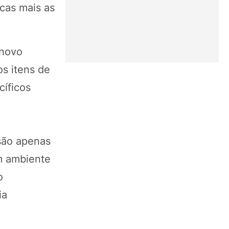
icas mais as
 novo
s itens de
cíficos
são apenas
m ambiente
o
ia