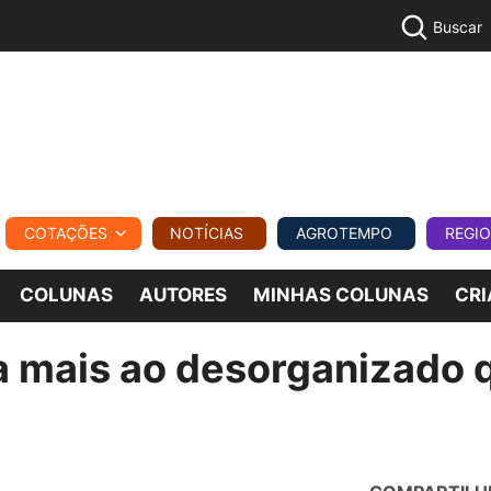
Buscar
PECUÁR
COTAÇÕES
NOTÍCIAS
AGROTEMPO
REGI
MPO
REGIONAL
COMERCIAL
AGROVIAGENS
COLUNAS
AUTORES
MINHAS COLUNAS
CRI
a mais ao desorganizado 