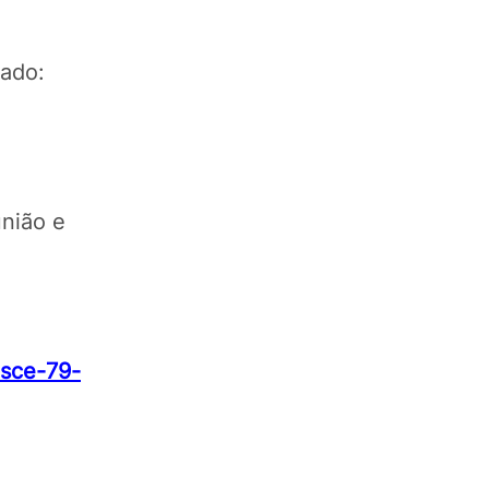
stado:
união e
esce-79-