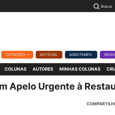
Buscar
PECUÁR
COTAÇÕES
NOTÍCIAS
AGROTEMPO
REGI
MPO
REGIONAL
COMERCIAL
AGROVIAGENS
COLUNAS
AUTORES
MINHAS COLUNAS
CRI
m Apelo Urgente à Resta
COMPARTILH