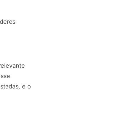
íderes
relevante
esse
stadas, e o