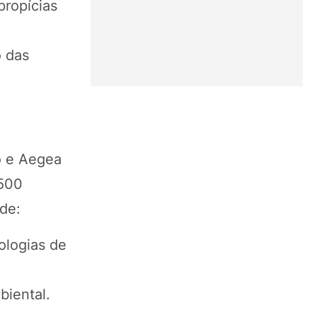
propícias
o das
o e Aegea
.500
de:
ologias de
biental.