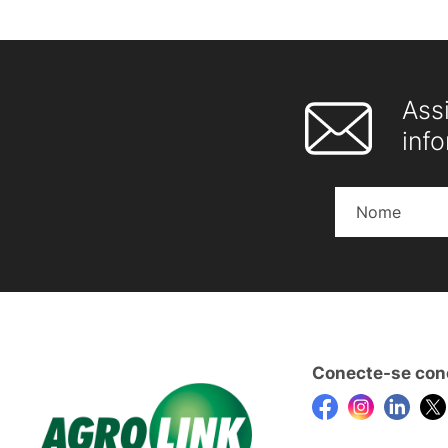
Ass
inf
Conecte-se con