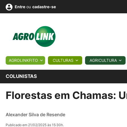
ou
cadastre-se
Entre
ULTURA
AGROLINKFITO
CULTURAS
AGRICULTURA
BIOLÓGICOS
COTAÇÕES
NOTÍCIAS
AGROTE
COLUNISTAS
Florestas em Chamas: U
Fotos
os
Conversor
Colunistas
Eventos
e
Vídeos
Alexander Silva de Resende
Publicado em 21/02/2025 às 15:30h.