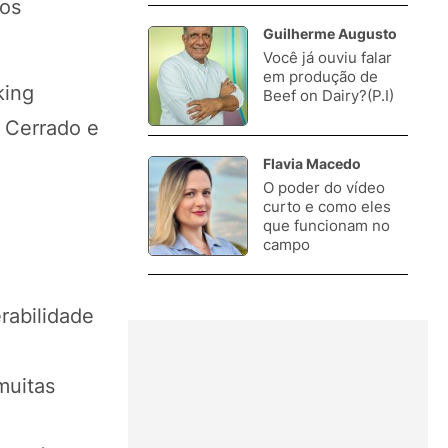
pos
Guilherme Augusto
Você já ouviu falar
3.
em produção de
king
Beef on Dairy?(P.I)
o Cerrado e
Flavia Macedo
O poder do vídeo
4.
curto e como eles
que funcionam no
campo
rabilidade
muitas