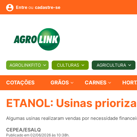
ou
cadastre-se
Entre
ULTURA
AGROLINKFITO
CULTURAS
AGRICULTURA
BIOLÓGICOS
COTAÇÕES
NOTÍCIAS
AGROTE
COTAÇÕES
GRÃOS
CARNES
HORT
ETANOL: Usinas priorizam
Fotos
os
Conversor
Colunistas
Eventos
e
Vídeos
Algumas usinas realizaram vendas por necessidade finance
CEPEA/ESALQ
Publicado em 02/06/2026 às 10:38h.