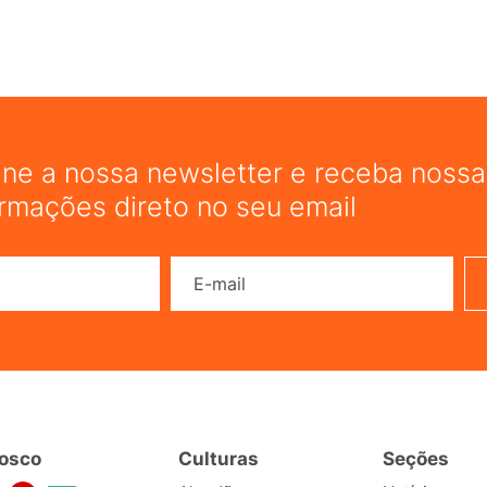
ine a nossa newsletter e receba nossas
ormações direto no seu email
Nome
E-mail
osco
Culturas
Seções