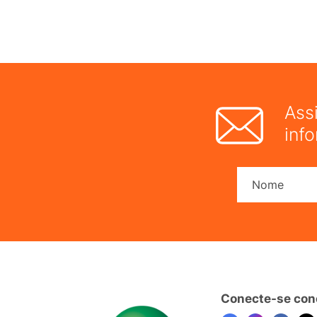
Ass
inf
Conecte-se con