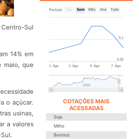
Dia
Sem
Mês
Ano
Tudo
Período
 Centro-Sul
5.1
aram 14% em
5.05
e maio, que
1. Ago
3. Ago
5. Ago
7. Ago
2020
necessidade
COTAÇÕES MAIS
a o açúcar.
ACESSADAS
ras usinas,
Soja
r a valores
Milho
Sul.
Bovinos