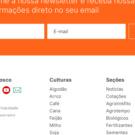
ine a nossa newsletter e receba nossas
ormações direto no seu email
Nome
E-mail
osco
Culturas
Seções
Algodão
Notícias
Arroz
Cotações
Café
Agrolinkfito
rivacidade
Cana
Agrotempo
reservados
Feijão
Biológicos
Milho
Fertilizantes
Soja
Sementes