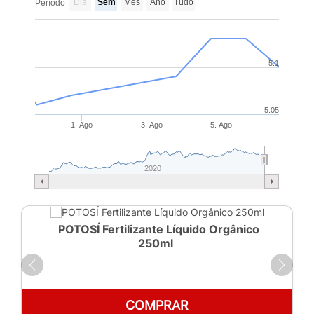
Dia
Sem
Mês
Ano
Tudo
Período
5.1
5.05
1. Ago
3. Ago
5. Ago
2020
POTOSÍ Fertilizante Líquido Orgânico
250ml
COMPRAR