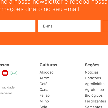
ine a nossa newsletter e receba nossas
ormações direto no seu email
Nome
E-mail
osco
Culturas
Seções
Algodão
Notícias
Arroz
Cotações
Café
Agrolinkfito
rivacidade
Cana
Agrotempo
reservados
Feijão
Biológicos
Milho
Fertilizantes
Soja
Sementes