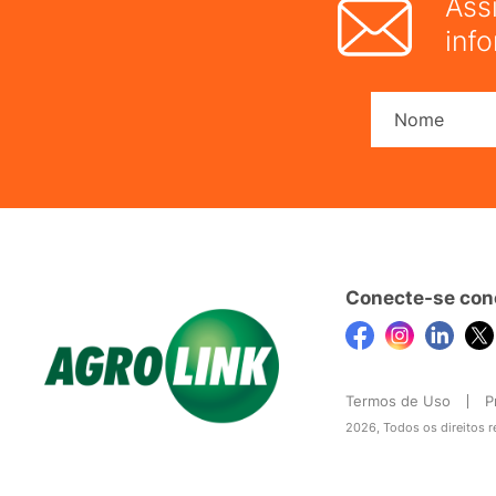
Ass
inf
Conecte-se con
Termos de Uso
P
2026, Todos os direitos 