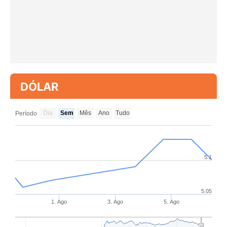
DÓLAR
Dia
Sem
Mês
Ano
Tudo
Período
5.1
5.05
1. Ago
3. Ago
5. Ago