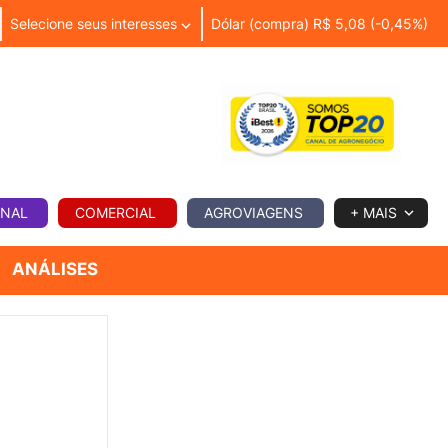
Selecione seus interesses
Dólar (compra) R$ 5,08 (-0,45%)
IA
ONAL
COMERCIAL
AGROVIAGENS
+ MAIS
ANÁLISES