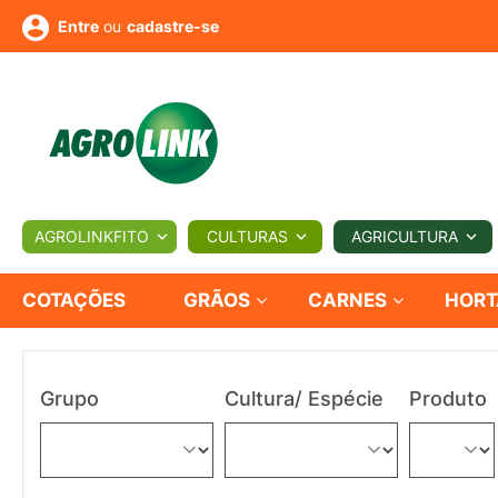
ou
cadastre-se
Entre
ULTURA
AGROLINKFITO
CULTURAS
AGRICULTURA
BIOLÓGICOS
COTAÇÕES
NOTÍCIAS
AGROTE
COTAÇÕES
GRÃOS
CARNES
HORT
Fotos
os
Conversor
Colunistas
Eventos
e
Vídeos
Grupo
Cultura/ Espécie
Produto