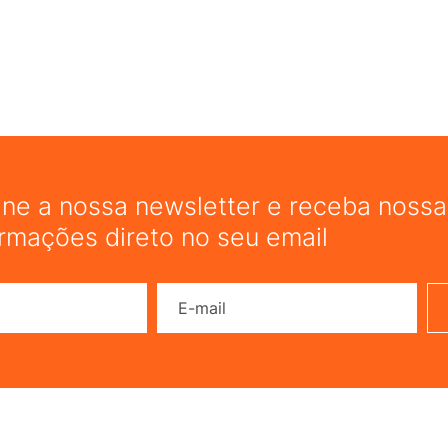
COMP
ine a nossa newsletter e receba nossas
ormações direto no seu email
Nome
E-mail