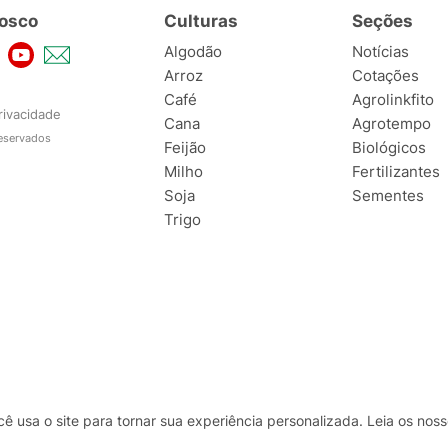
osco
Culturas
Seções
Algodão
Notícias
Arroz
Cotações
Café
Agrolinkfito
rivacidade
Cana
Agrotempo
reservados
Feijão
Biológicos
Milho
Fertilizantes
Soja
Sementes
Trigo
usa o site para tornar sua experiência personalizada. Leia os no