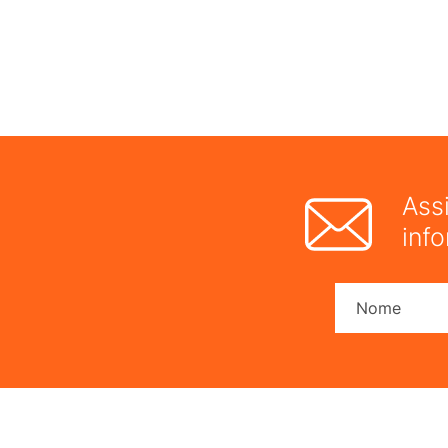
Ass
inf