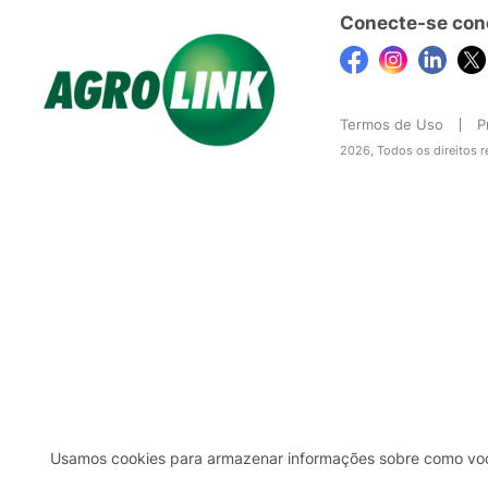
Conecte-se con
Termos de Uso
P
2026, Todos os direitos 
Usamos cookies para armazenar informações sobre como você 
2b98f7e1-9590-46d7-af32-2c8a921a53c7