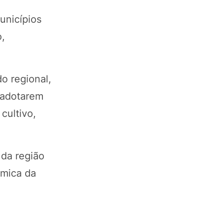
unicípios
o,
o regional,
 adotarem
cultivo,
da região
ômica da