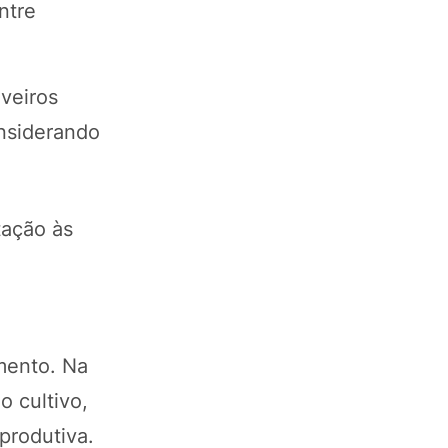
ntre
veiros
onsiderando
tação às
mento. Na
 cultivo,
produtiva.