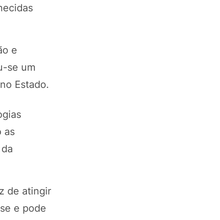
hecidas
ão e
ou-se um
no Estado.
ogias
o as
 da
 de atingir
ose e pode