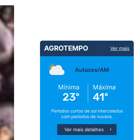
AGROTEMPO
Ver mais
Autazes/AM
Mínima
Máxima
23º
41º
Períodos curtos de sol intercalados
com períodos de nuvens.
Ver mais detalhes