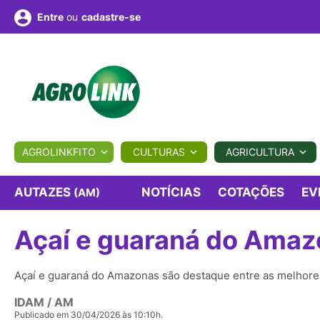
ou
cadastre-se
Entre
ULTURA
AGROLINKFITO
CULTURAS
AGRICULTURA
BIOLÓGICOS
COTAÇÕES
NOTÍCIAS
AGROTE
AUTAZES
NOTÍCIAS
COTAÇÕES
EV
(AM)
Açaí e guaraná do Ama
Fotos
os
Conversor
Colunistas
Eventos
e
Vídeos
Açaí e guaraná do Amazonas são destaque entre as melhore
IDAM / AM
Publicado em 30/04/2026 às 10:10h.