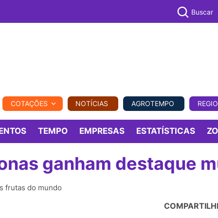
Buscar
PECUÁR
COTAÇÕES
NOTÍCIAS
AGROTEMPO
REGI
MPO
REGIONAL
COMERCIAL
AGROVIAGENS
ENTOS
TEMPO
EMPRESAS
ESTATÍSTICAS
Z
zonas ganham destaque m
s frutas do mundo
COMPARTILH