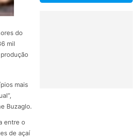
hores do
6 mil
 produção
ípios mais
al”,
ne Buzaglo.
a entre o
es de açaí