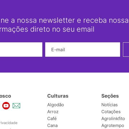
ine a nossa newsletter e receba nossas
ormações direto no seu email
Nome
E-mail
osco
Culturas
Seções
Algodão
Notícias
Arroz
Cotações
Café
Agrolinkfito
rivacidade
Cana
Agrotempo