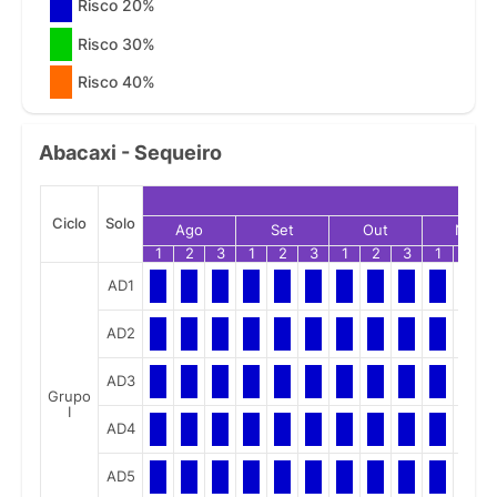
Risco 20%
Risco 30%
Risco 40%
Abacaxi - Sequeiro
Ciclo
Solo
Ago
Set
Out
Nov
1
2
3
1
2
3
1
2
3
1
2
AD1
AD2
AD3
Grupo
I
AD4
AD5