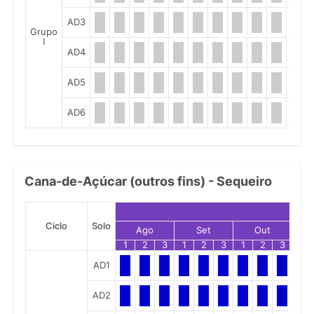
AD3
Grupo
I
AD4
AD5
AD6
Cana-de-Açúcar (outros fins) - Sequeiro
Ciclo
Solo
Ago
Set
Out
1
2
3
1
2
3
1
2
3
1
AD1
AD2