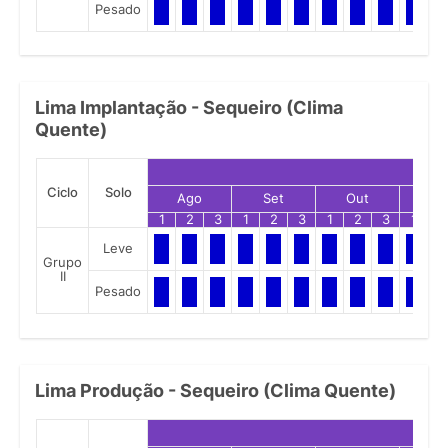
Pesado
Lima Implantação - Sequeiro (Clima
Quente)
Ciclo
Solo
Ago
Set
Out
No
1
2
3
1
2
3
1
2
3
1
2
Leve
Grupo
II
Pesado
Lima Produção - Sequeiro (Clima Quente)