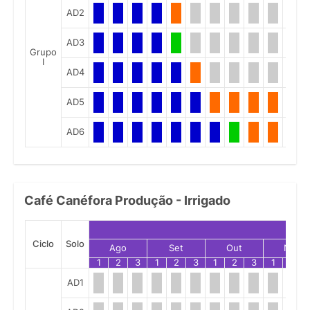
AD2
AD3
Grupo
I
AD4
AD5
AD6
Café Canéfora Produção - Irrigado
Ciclo
Solo
Ago
Set
Out
Nov
1
2
3
1
2
3
1
2
3
1
2
AD1