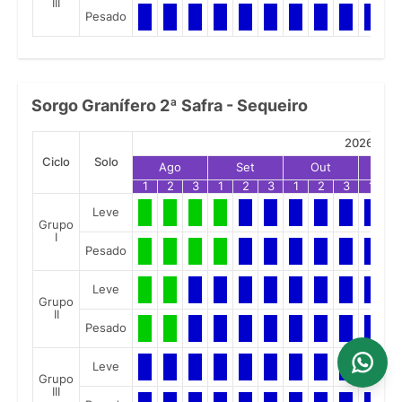
III
Pesado
Sorgo Granífero 2ª Safra - Sequeiro
2026
Ciclo
Solo
Ago
Set
Out
No
1
2
3
1
2
3
1
2
3
1
2
Leve
Grupo
I
Pesado
Leve
Grupo
II
Pesado
Leve
Grupo
III