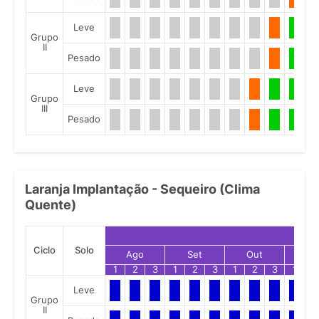
Leve
Grupo
II
Pesado
Leve
Grupo
III
Pesado
Laranja Implantação - Sequeiro (Clima
Quente)
Ciclo
Solo
Ago
Set
Out
No
1
2
3
1
2
3
1
2
3
1
2
Leve
Grupo
II