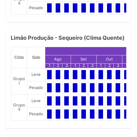
II
Pesado
Limão Produção - Sequeiro (Clima Quente)
Ciclo
Solo
Ago
Set
Out
No
1
2
3
1
2
3
1
2
3
1
2
Leve
Grupo
I
Pesado
Leve
Grupo
II
Pesado