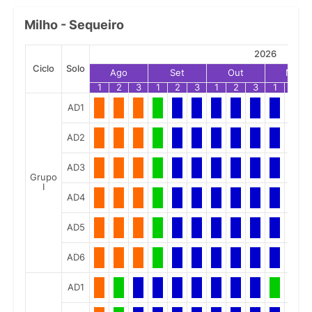
Milho - Sequeiro
2026
Ciclo
Solo
Ago
Set
Out
Nov
1
2
3
1
2
3
1
2
3
1
2
AD1
AD2
AD3
Grupo
I
AD4
AD5
AD6
AD1