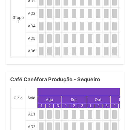
AD2
AD3
Grupo
I
AD4
AD5
AD6
Café Canéfora Produção - Sequeiro
Ciclo
Solo
Ago
Set
Out
Nov
1
2
3
1
2
3
1
2
3
1
2
AD1
AD2