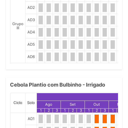
AD2
AD3
Grupo
III
AD4
AD5
AD6
Cebola Plantio com Bulbinho - Irrigado
Ciclo
Solo
Ago
Set
Out
Nov
1
2
3
1
2
3
1
2
3
1
2
AD1