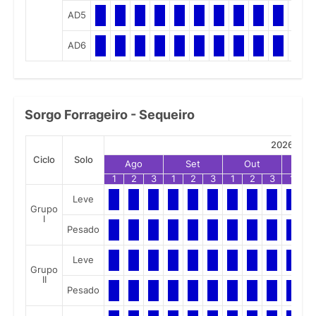
AD5
AD6
Sorgo Forrageiro - Sequeiro
2026
Ciclo
Solo
Ago
Set
Out
No
1
2
3
1
2
3
1
2
3
1
2
Leve
Grupo
I
Pesado
Leve
Grupo
II
Pesado