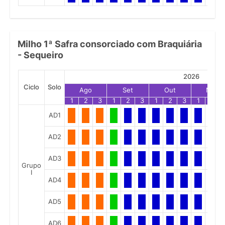
Milho 1ª Safra consorciado com Braquiária
- Sequeiro
2026
Ciclo
Solo
Ago
Set
Out
Nov
1
2
3
1
2
3
1
2
3
1
2
AD1
AD2
AD3
Grupo
I
AD4
AD5
AD6