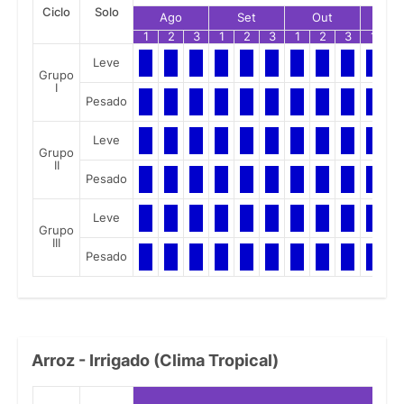
Ciclo
Solo
Ago
Set
Out
No
1
2
3
1
2
3
1
2
3
1
2
Leve
Grupo
I
Pesado
Leve
Grupo
II
Pesado
Leve
Grupo
III
Pesado
Arroz - Irrigado (Clima Tropical)