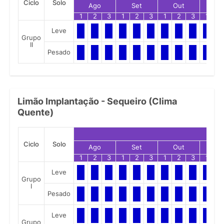
Ciclo
Solo
Ago
Set
Out
No
1
2
3
1
2
3
1
2
3
1
2
Leve
Grupo
II
Pesado
Limão Implantação - Sequeiro (Clima
Quente)
Ciclo
Solo
Ago
Set
Out
No
1
2
3
1
2
3
1
2
3
1
2
Leve
Grupo
I
Pesado
Leve
Grupo