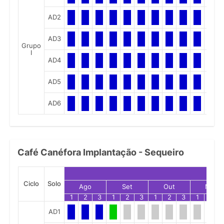
AD2
AD3
Grupo
I
AD4
AD5
AD6
Café Canéfora Implantação - Sequeiro
Ciclo
Solo
Ago
Set
Out
Nov
1
2
3
1
2
3
1
2
3
1
2
AD1