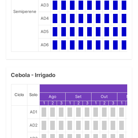
AD3
Semiperene
AD4
AD5
AD6
Cebola - Irrigado
Ciclo
Solo
Ago
Set
Out
Nov
1
2
3
1
2
3
1
2
3
1
2
AD1
AD2