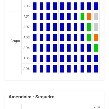
AD6
AD1
AD2
AD3
Grupo
II
AD4
AD5
AD6
Amendoim - Sequeiro
2026