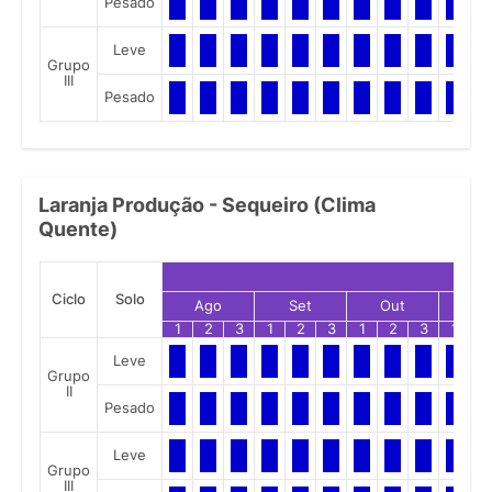
Pesado
Leve
Grupo
III
Pesado
Laranja Produção - Sequeiro (Clima
Quente)
Ciclo
Solo
Ago
Set
Out
No
1
2
3
1
2
3
1
2
3
1
2
Leve
Grupo
II
Pesado
Leve
Grupo
III