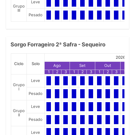
Leve
Grupo
III
Pesado
Sorgo Forrageiro 2ª Safra - Sequeiro
2026
Ciclo
Solo
Ago
Set
Out
No
1
2
3
1
2
3
1
2
3
1
2
Leve
Grupo
I
Pesado
Leve
Grupo
II
Pesado
Leve