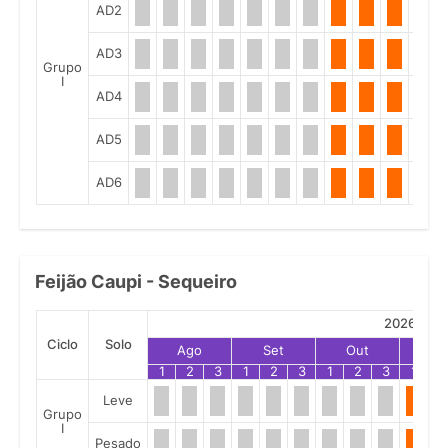
AD2
AD3
Grupo
I
AD4
AD5
AD6
Feijão Caupi - Sequeiro
2026
Ciclo
Solo
Ago
Set
Out
No
1
2
3
1
2
3
1
2
3
1
2
Leve
Grupo
I
Pesado