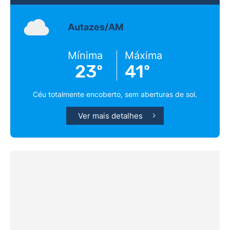
Autazes/AM
Mínima
Máxima
23º
41º
Céu totalmente encoberto, sem aberturas de sol.
Ver mais detalhes