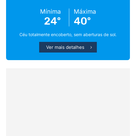
Mínima
Máxima
24º
40º
Céu totalmente encoberto, sem aberturas de sol.
Ver mais detalhes