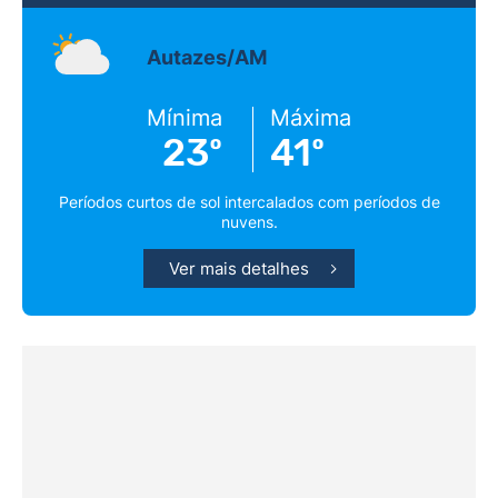
Autazes/AM
Mínima
Máxima
23º
41º
Períodos curtos de sol intercalados com períodos de
nuvens.
Ver mais detalhes