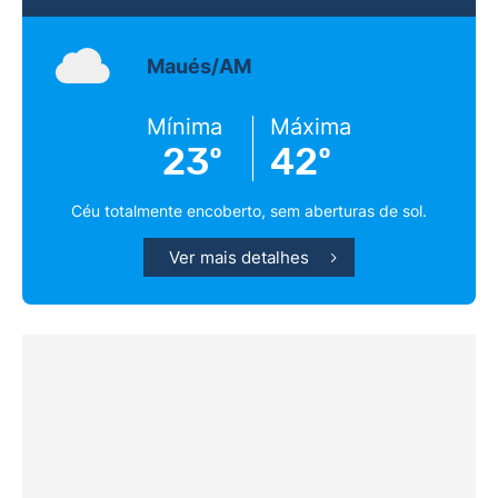
Maués/AM
Mínima
Máxima
23º
42º
Céu totalmente encoberto, sem aberturas de sol.
Ver mais detalhes