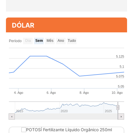
DÓLAR
Dia
Sem
Mês
Ano
Tudo
Período
5.125
5.1
5.075
5.05
4. Ago
6. Ago
8. Ago
10. Ago
2015
2020
2025