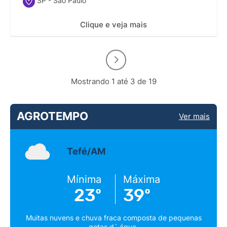
SP - São Paulo
Clique e veja mais
Mostrando 1 até 3 de 19
AGROTEMPO
Ver mais
Tefé/AM
Mínima
Máxima
23º
39º
Muitas nuvens e chuva fraca composta de pequenas
gotas d´ água.