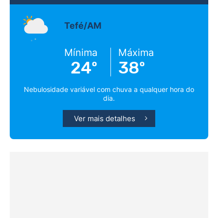
Tefé/AM
Mínima
Máxima
24º
38º
Nebulosidade variável com chuva a qualquer hora do
dia.
Ver mais detalhes