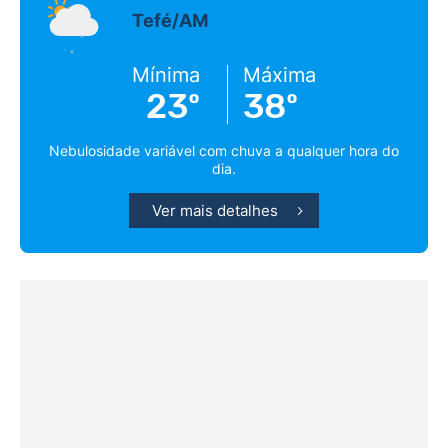
Tefé/AM
Mínima
Máxima
23º
38º
Nebulosidade variável com chuva a qualquer hora do
dia.
Ver mais detalhes