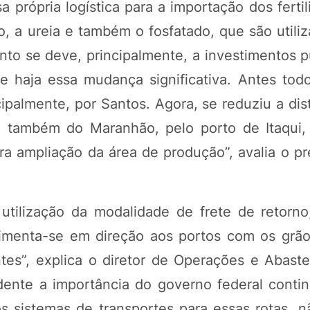
 própria logística para a importação dos ferti
o, a ureia e também o fosfatado, que são utili
ento se deve, principalmente, a investimentos 
ue haja essa mudança significativa. Antes tod
ipalmente, por Santos. Agora, se reduziu a dis
o também do Maranhão, pelo porto de Itaqui,
ra ampliação da área de produção”, avalia o pr
utilização da modalidade de frete de retorno
vimenta-se em direção aos portos com os grão
ntes”, explica o diretor de Operações e Abast
dente a importância do governo federal conti
s sistemas de transportes para essas rotas, 