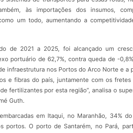
também, às importações dos insumos, com
 como um todo, aumentando a competitividade
do de 2021 a 2025, foi alcançado um cresc
lexo portuário de 62,7%, contra queda de -0,8
e infraestrutura nos Portos do Arco Norte e a 
os e fibras do país, juntamente com os fretes 
e fertilizantes por esta região”, analisa o sup
omé Guth.
sembarcadas em Itaqui, no Maranhão, 34% d
dos portos. O porto de Santarém, no Pará, par