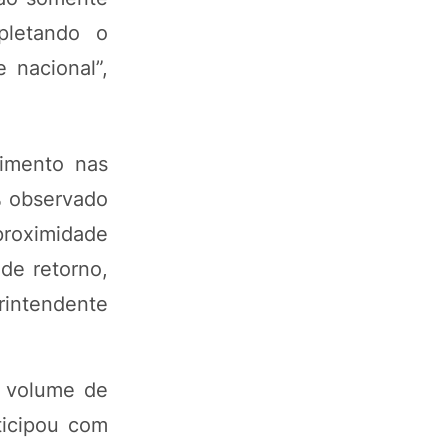
pletando o
 nacional”,
imento nas
% observado
proximidade
de retorno,
erintendente
o volume de
ticipou com