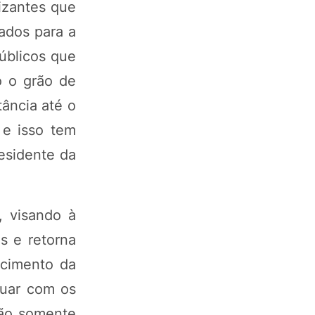
lizantes que
zados para a
públicos que
o o grão de
tância até o
 e isso tem
esidente da
, visando à
s e retorna
ecimento da
nuar com os
não somente