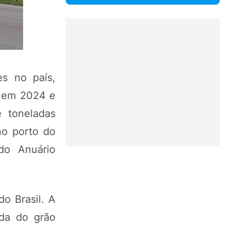
es no país,
a em 2024 e
 toneladas
no porto do
do Anuário
o Brasil. A
ída do grão