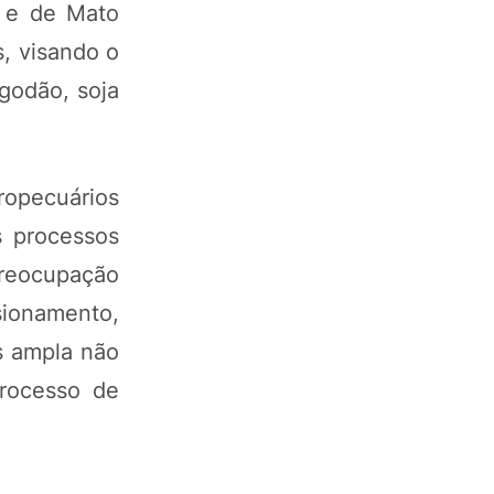
á e de Mato
, visando o
godão, soja
opecuários
s processos
preocupação
ionamento,
s ampla não
processo de