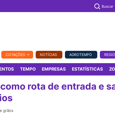
Buscar
PECUÁR
COTAÇÕES
NOTÍCIAS
AGROTEMPO
REGI
MPO
REGIONAL
COMERCIAL
AGROVIAGENS
ENTOS
TEMPO
EMPRESAS
ESTATÍSTICAS
Z
 como rota de entrada e s
ios
de grãos