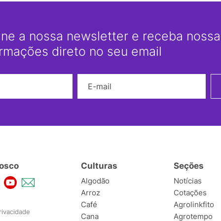
ine a nossa newsletter e receba nossas
ormações direto no seu email
Nome
E-mail
osco
Culturas
Seções
Algodão
Notícias
Arroz
Cotações
Café
Agrolinkfito
rivacidade
Cana
Agrotempo