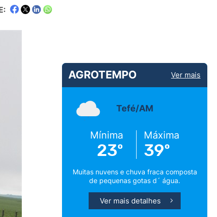
E:
AGROTEMPO
Ver mais
Tefé/AM
Mínima
Máxima
23º
39º
Muitas nuvens e chuva fraca composta
de pequenas gotas d´ água.
Ver mais detalhes