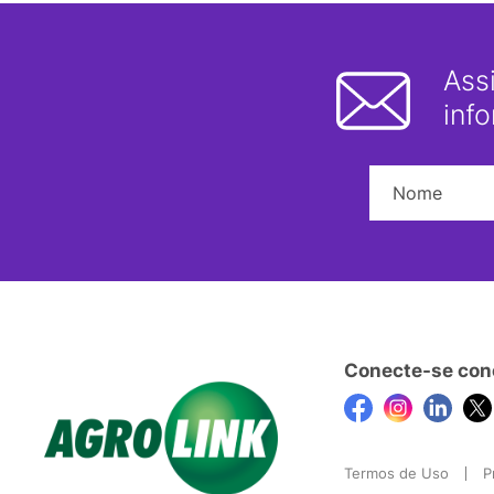
Ass
inf
Conecte-se con
Termos de Uso
P