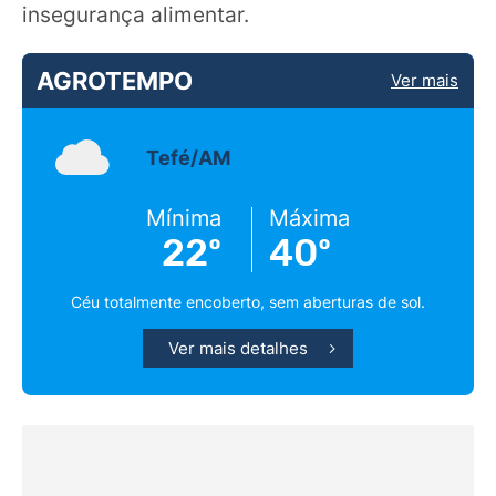
insegurança alimentar.
AGROTEMPO
Ver mais
Tefé/AM
Mínima
Máxima
22º
40º
Céu totalmente encoberto, sem aberturas de sol.
Ver mais detalhes