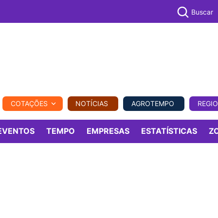
Buscar
PECUÁR
COTAÇÕES
NOTÍCIAS
AGROTEMPO
REGI
MPO
REGIONAL
COMERCIAL
AGROVIAGENS
EVENTOS
TEMPO
EMPRESAS
ESTATÍSTICAS
Z