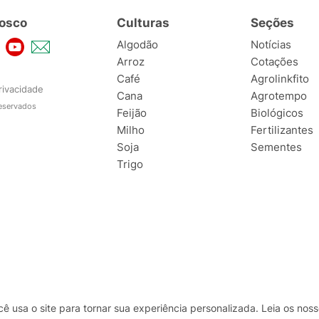
osco
Culturas
Seções
Algodão
Notícias
Arroz
Cotações
Café
Agrolinkfito
rivacidade
Cana
Agrotempo
reservados
Feijão
Biológicos
Milho
Fertilizantes
Soja
Sementes
Trigo
usa o site para tornar sua experiência personalizada. Leia os no