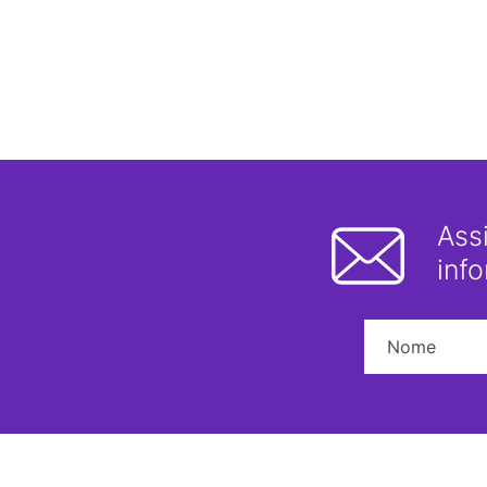
Ass
inf