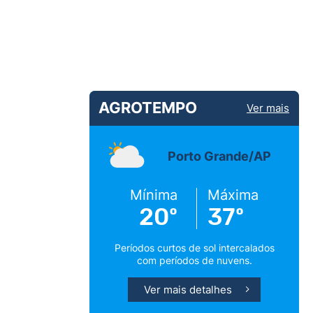
AGROTEMPO
Ver mais
Porto Grande/AP
Mínima
Máxima
20º
37º
Períodos curtos de sol intercalados
com períodos de nuvens.
Ver mais detalhes