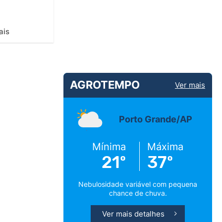
ais
AGROTEMPO
Ver mais
Porto Grande/AP
Mínima
Máxima
21º
37º
Nebulosidade variável com pequena
chance de chuva.
Ver mais detalhes