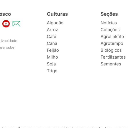
osco
Culturas
Seções
Algodão
Notícias
Arroz
Cotações
Café
Agrolinkfito
rivacidade
Cana
Agrotempo
reservados
Feijão
Biológicos
Milho
Fertilizantes
Soja
Sementes
Trigo