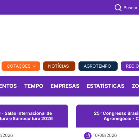
Buscar
PECUÁR
COTAÇÕES
NOTÍCIAS
AGROTEMPO
REGI
MPO
REGIONAL
COMERCIAL
AGROVIAGENS
ENTOS
TEMPO
EMPRESAS
ESTATÍSTICAS
Z
 - Salão Internacional de
25º Congresso Brasil
ltura e Suinocultura 2026
Agronegócio - 
/2026
10/08/2026