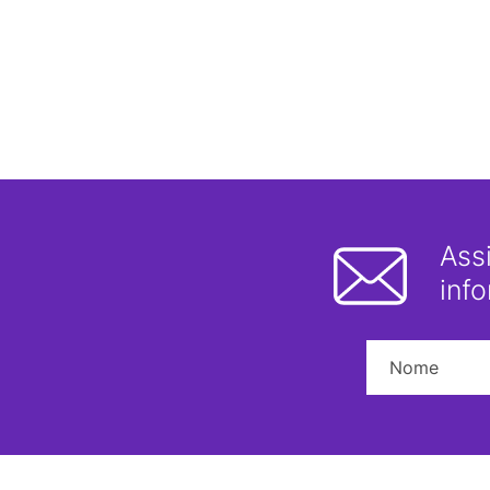
Ass
inf