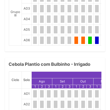
AD3
Grupo
III
AD4
AD5
AD6
Cebola Plantio com Bulbinho - Irrigado
Ciclo
Solo
Ago
Set
Out
Nov
1
2
3
1
2
3
1
2
3
1
2
AD1
AD2