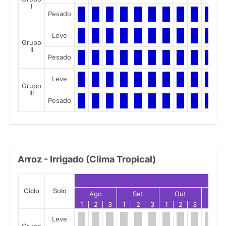
I
Pesado
Leve
Grupo
II
Pesado
Leve
Grupo
III
Pesado
Arroz - Irrigado (Clima Tropical)
Ciclo
Solo
Ago
Set
Out
No
1
2
3
1
2
3
1
2
3
1
2
Leve