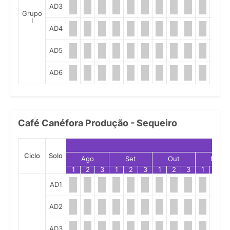
AD3
Grupo
I
AD4
AD5
AD6
Café Canéfora Produção - Sequeiro
Ciclo
Solo
Ago
Set
Out
Nov
1
2
3
1
2
3
1
2
3
1
2
AD1
AD2
AD3