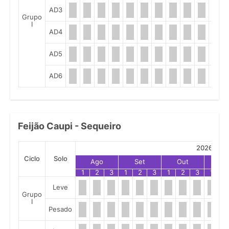
AD3
Grupo
I
AD4
AD5
AD6
Feijão Caupi - Sequeiro
2026
Ciclo
Solo
Ago
Set
Out
No
1
2
3
1
2
3
1
2
3
1
2
Leve
Grupo
I
Pesado