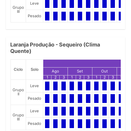
Leve
Grupo
III
Pesado
Laranja Produção - Sequeiro (Clima
Quente)
Ciclo
Solo
Ago
Set
Out
No
1
2
3
1
2
3
1
2
3
1
2
Leve
Grupo
II
Pesado
Leve
Grupo
III
Pesado