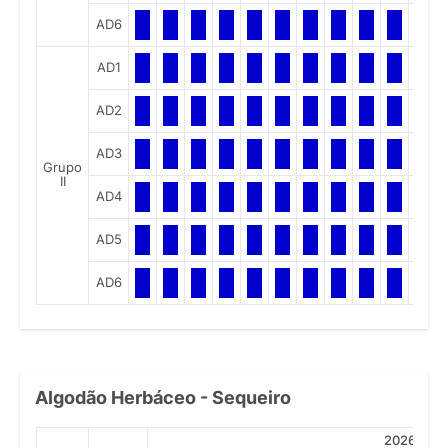
AD6
AD1
AD2
AD3
Grupo
II
AD4
AD5
AD6
Algodão Herbáceo - Sequeiro
2026