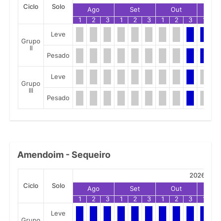
Ciclo
Solo
Ago
Set
Out
No
1
2
3
1
2
3
1
2
3
1
2
Leve
Grupo
II
Pesado
Leve
Grupo
III
Pesado
Amendoim - Sequeiro
2026
Ciclo
Solo
Ago
Set
Out
No
1
2
3
1
2
3
1
2
3
1
2
Leve
Grupo