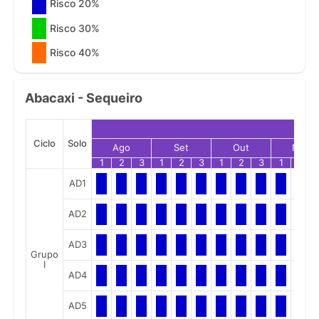
Risco 20%
Risco 30%
Risco 40%
Abacaxi - Sequeiro
Ciclo
Solo
Ago
Set
Out
Nov
1
2
3
1
2
3
1
2
3
1
2
AD1
AD2
AD3
Grupo
I
AD4
AD5