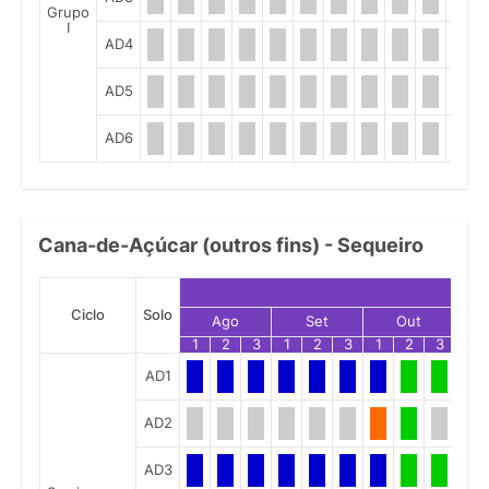
Grupo
I
AD4
AD5
AD6
Cana-de-Açúcar (outros fins) - Sequeiro
Ciclo
Solo
Ago
Set
Out
1
2
3
1
2
3
1
2
3
1
AD1
AD2
AD3