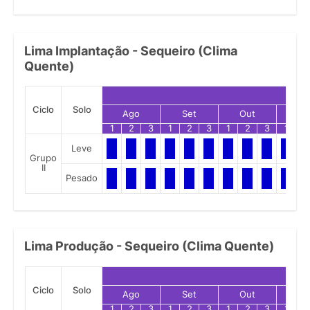
Lima Implantação - Sequeiro (Clima
Quente)
Ciclo
Solo
Ago
Set
Out
No
1
2
3
1
2
3
1
2
3
1
2
Leve
Grupo
II
Pesado
Lima Produção - Sequeiro (Clima Quente)
Ciclo
Solo
Ago
Set
Out
No
1
2
3
1
2
3
1
2
3
1
2