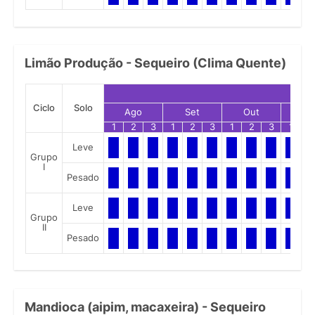
Limão Produção - Sequeiro (Clima Quente)
Ciclo
Solo
Ago
Set
Out
No
1
2
3
1
2
3
1
2
3
1
2
Leve
Grupo
I
Pesado
Leve
Grupo
II
Pesado
Mandioca (aipim, macaxeira) - Sequeiro