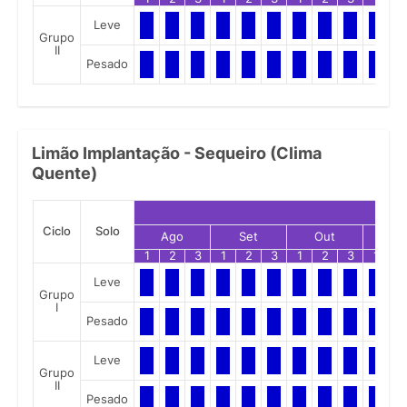
Leve
Grupo
II
Pesado
Limão Implantação - Sequeiro (Clima
Quente)
Ciclo
Solo
Ago
Set
Out
No
1
2
3
1
2
3
1
2
3
1
2
Leve
Grupo
I
Pesado
Leve
Grupo
II
Pesado