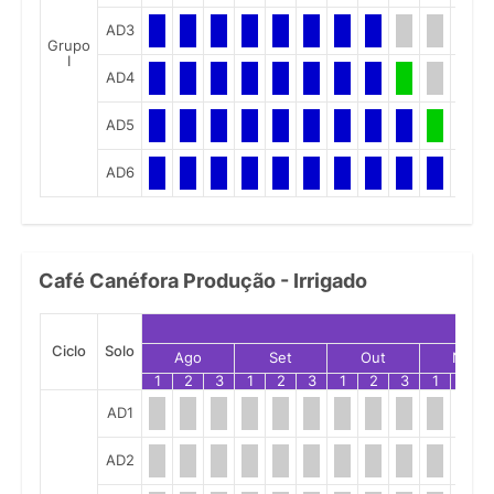
AD3
Grupo
I
AD4
AD5
AD6
Café Canéfora Produção - Irrigado
Ciclo
Solo
Ago
Set
Out
Nov
1
2
3
1
2
3
1
2
3
1
2
AD1
AD2