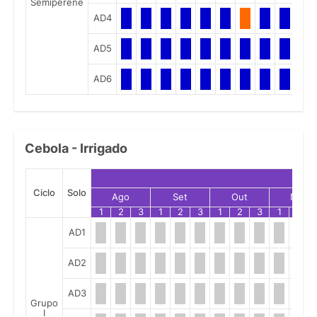
Semiperene
AD4
AD5
AD6
Cebola - Irrigado
Ciclo
Solo
Ago
Set
Out
Nov
1
2
3
1
2
3
1
2
3
1
2
AD1
AD2
AD3
Grupo
I