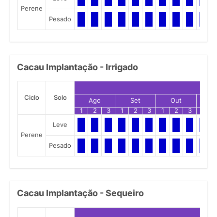
Perene
Pesado
Cacau Implantação - Irrigado
Ciclo
Solo
Ago
Set
Out
N
1
2
3
1
2
3
1
2
3
1
Leve
Perene
Pesado
Cacau Implantação - Sequeiro