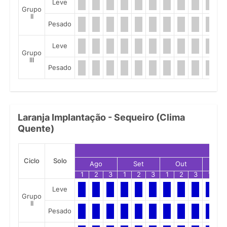
Leve
Grupo
II
Pesado
Leve
Grupo
III
Pesado
Laranja Implantação - Sequeiro (Clima
Quente)
Ciclo
Solo
Ago
Set
Out
No
1
2
3
1
2
3
1
2
3
1
2
Leve
Grupo
II
Pesado