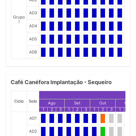
AD3
Grupo
I
AD4
AD5
AD6
Café Canéfora Implantação - Sequeiro
Ciclo
Solo
Ago
Set
Out
Nov
1
2
3
1
2
3
1
2
3
1
2
AD1
AD2