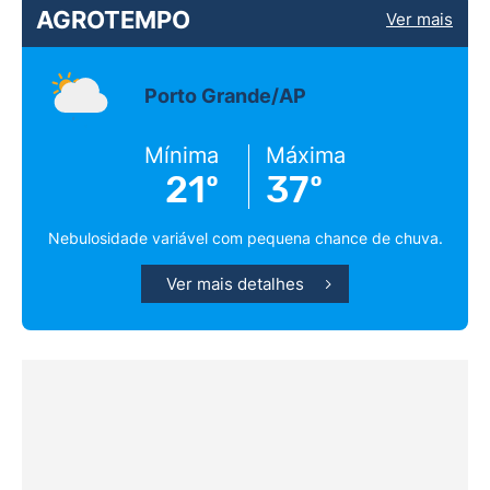
AGROTEMPO
Ver mais
Porto Grande/AP
Mínima
Máxima
21º
37º
Nebulosidade variável com pequena chance de chuva.
Ver mais detalhes