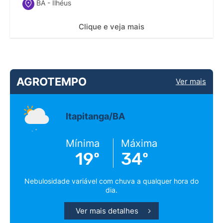
BA - Ilhéus
Clique e veja mais
AGROTEMPO
Ver mais
Itapitanga/BA
Mínima
Máxima
19º
34º
Nebulosidade variável com chuva a qualquer hora do
dia.
Ver mais detalhes