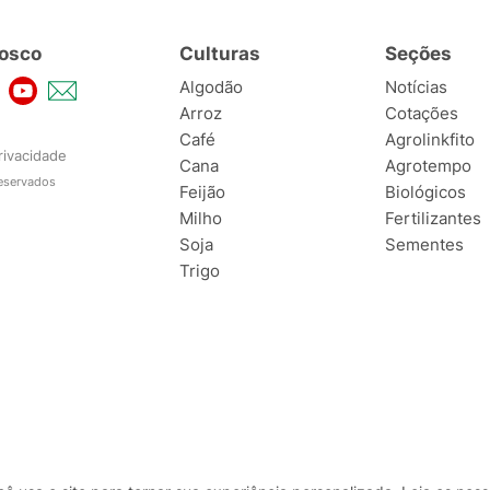
osco
Culturas
Seções
Algodão
Notícias
Arroz
Cotações
Café
Agrolinkfito
rivacidade
Cana
Agrotempo
reservados
Feijão
Biológicos
Milho
Fertilizantes
Soja
Sementes
Trigo