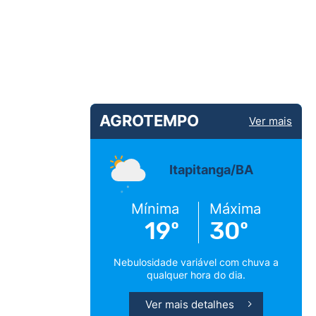
AGROTEMPO
Ver mais
Itapitanga/BA
Mínima
Máxima
19º
30º
Nebulosidade variável com chuva a
qualquer hora do dia.
Ver mais detalhes