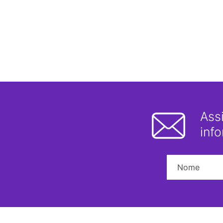
Ass
inf